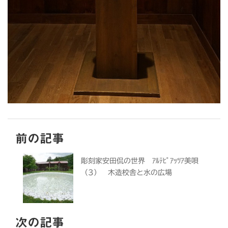
前の記事
彫刻家安田侃の世界 ｱﾙﾃﾋﾟｱｯﾂｱ美唄
（3） 木造校舎と水の広場
次の記事