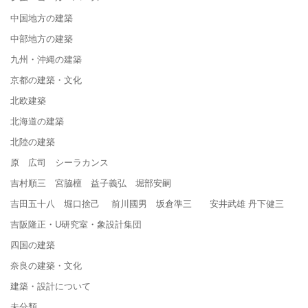
中国地方の建築
中部地方の建築
九州・沖縄の建築
京都の建築・文化
北欧建築
北海道の建築
北陸の建築
原 広司 シーラカンス
吉村順三 宮脇檀 益子義弘 堀部安嗣
吉田五十八 堀口捨己 前川國男 坂倉準三 安井武雄 丹下健三
吉阪隆正・U研究室・象設計集団
四国の建築
奈良の建築・文化
建築・設計について
未分類