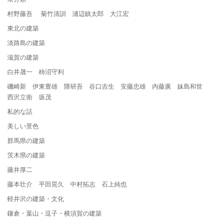
村野藤吾 菊竹清訓 浦辺鎮太郎 大江宏
東北の建築
淡路島の建築
滋賀の建築
白井晟一 柿沼守利
磯崎新 伊東豊雄 隈研吾 谷口吉生 安藤忠雄 内藤廣 妹島和世
西沢立衛 坂茂
私的な話
美しい景色
群馬県の建築
茨木県の建築
藤井厚二
藤本壮介 平田晃久 中村拓志 石上純也
軽井沢の建築・文化
鎌倉・葉山・逗子・横須賀の建築