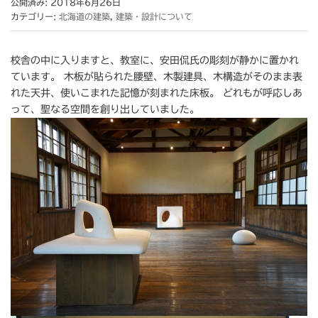
公開済み: 2018年6月26日
カテゴリー:
北海道の建築
,
建築・設計について
校舎の中に入りますと、教室に、安田侃氏の彫刻が静かに置かれ
ています。 木板が貼られた腰壁、木製建具、木構造がそのまま表
れた天井、使いこまれた記憶が刻まれた床板。 どれもが呼応しあ
って、聖なる空間を創り出していました。