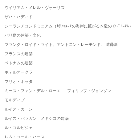
ウイリアム・メレル・ヴォーリズ
ザハ・ハディド
シーランチコンドミニアム（ｶﾘﾌｫﾙﾆｱの海岸に拡がる木造のｺﾝﾄﾞﾐﾆｱﾑ）
バリ島の建築・文化
フランク・ロイド・ライト、アントニン・レーモンド、 遠藤新
フランスの建築
ベトナムの建築
ホテルオークラ
マリオ・ボッタ
ミース・ファン・デル・ローエ フィリップ・ジョンソン
モルディブ
ルイス・カーン
ルイス・バラガン メキシコの建築
ル・コルビジェ
レム・コール・ハース