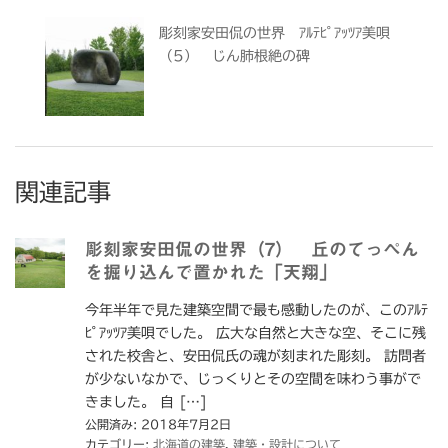
彫刻家安田侃の世界 ｱﾙﾃﾋﾟｱｯﾂｱ美唄
（5） じん肺根絶の碑
関連記事
彫刻家安田侃の世界（7） 丘のてっぺん
を掘り込んで置かれた「天翔」
今年半年で見た建築空間で最も感動したのが、このｱﾙﾃ
ﾋﾟｱｯﾂｱ美唄でした。 広大な自然と大きな空、そこに残
された校舎と、安田侃氏の魂が刻まれた彫刻。 訪問者
が少ないなかで、じっくりとその空間を味わう事がで
きました。 自 […]
公開済み: 2018年7月2日
カテゴリー:
北海道の建築
,
建築・設計について