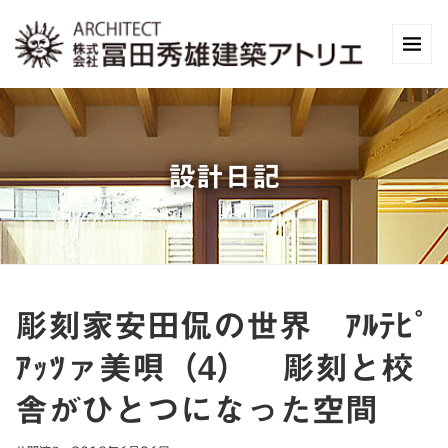
設計日記
彫刻家安田侃の世界 ｱﾙﾃﾋﾟ
ｱｯﾂァ美唄（4） 彫刻と校
舎がひとつになった空間