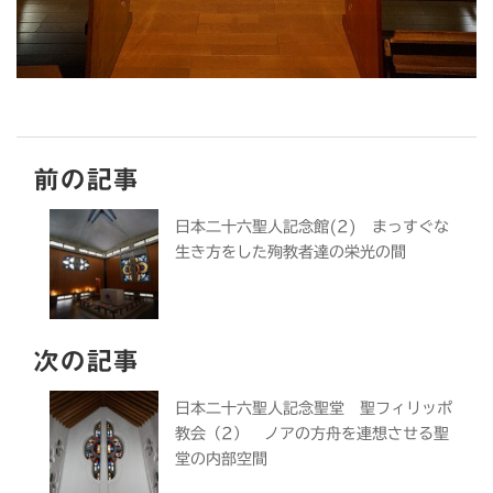
前の記事
日本二十六聖人記念館(2) まっすぐな
生き方をした殉教者達の栄光の間
次の記事
日本二十六聖人記念聖堂 聖フィリッポ
教会（2） ノアの方舟を連想させる聖
堂の内部空間