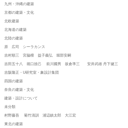
九州・沖縄の建築
京都の建築・文化
北欧建築
北海道の建築
北陸の建築
原 広司 シーラカンス
吉村順三 宮脇檀 益子義弘 堀部安嗣
吉田五十八 堀口捨己 前川國男 坂倉準三 安井武雄 丹下健三
吉阪隆正・U研究室・象設計集団
四国の建築
奈良の建築・文化
建築・設計について
未分類
村野藤吾 菊竹清訓 浦辺鎮太郎 大江宏
東北の建築