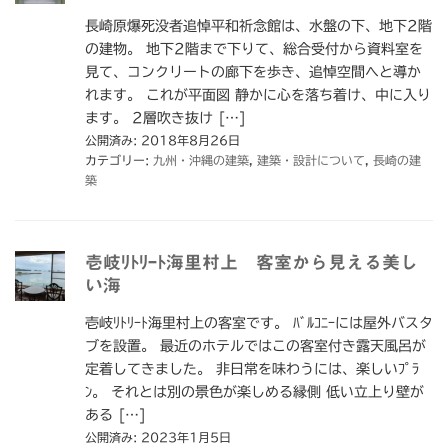
長崎原爆死没者追悼平和祈念館は、水盤の下、地下2階
の建物。 地下2階まで下りて、総合受付から資料室を
見て、コンクリートの廊下を歩き、追悼空間へと導か
れます。 これが平面図 静かに心を落ち着け、中に入り
ます。 2層吹き抜け […]
公開済み: 2018年8月26日
カテゴリー:
九州・沖縄の建築
,
建築・設計について
,
長崎の建
築
壱岐ﾘﾄﾘｰﾄ海里村上 客室から見える美し
い海
壱岐ﾘﾄﾘｰﾄ海里村上の客室です。 ﾊﾞﾙｺﾆｰには屋外バスタ
ブを設置。 最近のホテルではこの客室付き露天風呂が
定着してきました。 非日常を味わうには、楽しいﾌﾟﾗ
ﾝ。 それとは別の景色が楽しめる縁側 低い立上り壁が
ある […]
公開済み: 2023年1月5日