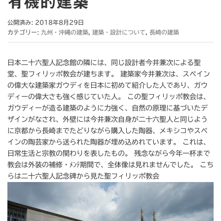
有機的建築
公開済み: 2018年8月29日
カテゴリー:
九州・沖縄の建築
,
建築・設計について
,
長崎の建築
日本二十六聖人記念館の隣には、同じ設計者今井兼次による聖
堂、聖フィリッポ教会が建ちます。 建築家今井兼次は、スペイン
の偉大な建築家ガウディを日本に初めて紹介した人であり、ガウ
ディーの偉大さも強く感じていた人。 この聖フィリッポ教会は、
ガウディーが造る建築のように力強く、自然の原理に基づいたデ
ザインがなされ、外壁には今井兼次自身が二十六聖人と同じよう
に京都から長崎までたどりながら購入した陶器、メキシコやスペ
インの陶芸家から送られた陶器が埋め込めれています。 これは、
日常生活と宗教の関わりを表したもの。 残念ながら今年一杯まで
教会は外装の補修・ﾒﾝﾃ期間で、全体像は見れませんでした。 こち
らは二十六聖人記念碑から見た聖フィリッポ教会