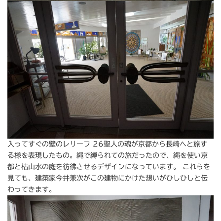
入ってすぐの壁のレリーフ 26聖人の魂が京都から長崎へと旅す
る様を表現したもの。縄で縛られての旅だったので、縄を使い京
都と枯山水の庭を彷彿させるデザインになっています。 これらを
見ても、建築家今井兼次がこの建物にかけた想いがひしひしと伝
わってきます。