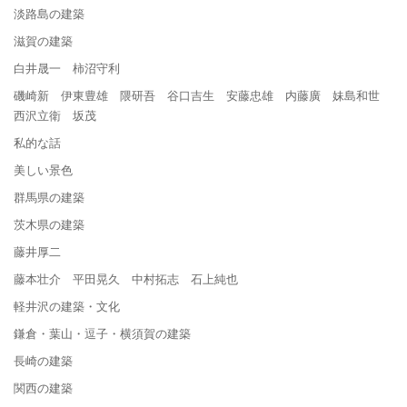
淡路島の建築
滋賀の建築
白井晟一 柿沼守利
磯崎新 伊東豊雄 隈研吾 谷口吉生 安藤忠雄 内藤廣 妹島和世
西沢立衛 坂茂
私的な話
美しい景色
群馬県の建築
茨木県の建築
藤井厚二
藤本壮介 平田晃久 中村拓志 石上純也
軽井沢の建築・文化
鎌倉・葉山・逗子・横須賀の建築
長崎の建築
関西の建築