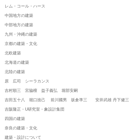
レム・コール・ハース
中国地方の建築
中部地方の建築
九州・沖縄の建築
京都の建築・文化
北欧建築
北海道の建築
北陸の建築
原 広司 シーラカンス
吉村順三 宮脇檀 益子義弘 堀部安嗣
吉田五十八 堀口捨己 前川國男 坂倉準三 安井武雄 丹下健三
吉阪隆正・U研究室・象設計集団
四国の建築
奈良の建築・文化
建築・設計について