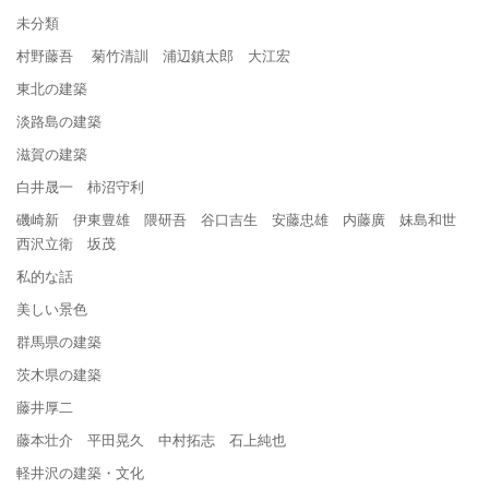
未分類
村野藤吾 菊竹清訓 浦辺鎮太郎 大江宏
東北の建築
淡路島の建築
滋賀の建築
白井晟一 柿沼守利
磯崎新 伊東豊雄 隈研吾 谷口吉生 安藤忠雄 内藤廣 妹島和世
西沢立衛 坂茂
私的な話
美しい景色
群馬県の建築
茨木県の建築
藤井厚二
藤本壮介 平田晃久 中村拓志 石上純也
軽井沢の建築・文化