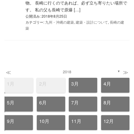
物。 長崎に行くのであれば、必ず立ち寄りたい場所で
す。 私の父も長崎で原爆 […]
公開済み: 2018年8月25日
カテゴリー:
九州・沖縄の建築
,
建築・設計について
,
長崎の建
築
≪
≫
2018
▼
1月
2月
3月
4月
5月
6月
7月
8月
9月
10月
11月
12月