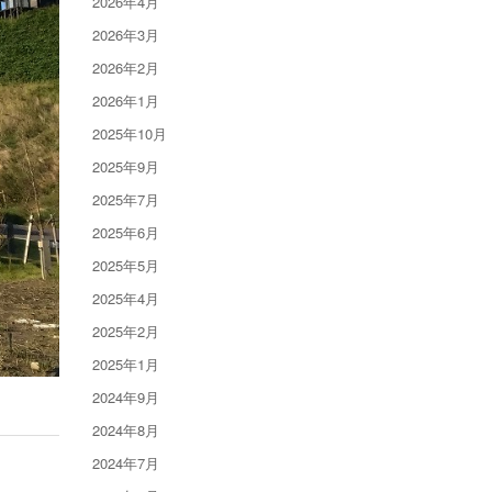
2026年4月
2026年3月
2026年2月
2026年1月
2025年10月
2025年9月
2025年7月
2025年6月
2025年5月
2025年4月
2025年2月
2025年1月
2024年9月
2024年8月
2024年7月