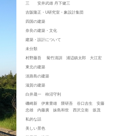
三 安井武雄 丹下健三
吉阪隆正・U研究室・象設計集団
四国の建築
奈良の建築・文化
建築・設計について
未分類
村野藤吾 菊竹清訓 浦辺鎮太郎 大江宏
東北の建築
淡路島の建築
滋賀の建築
白井晟一 柿沼守利
磯崎新 伊東豊雄 隈研吾 谷口吉生 安藤
忠雄 内藤廣 妹島和世 西沢立衛 坂茂
私的な話
美しい景色