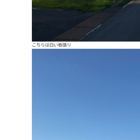
こちらは白い板張り