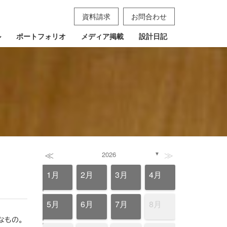
資料請求
お問合わせ
ル
ポートフォリオ
メディア掲載
設計日記
≪
≫
2026
▼
4月
4月
4月
4月
4月
4月
4月
4月
4月
4月
4月
4月
4月
4月
4月
4月
4月
1月
2月
3月
4月
8月
8月
8月
8月
8月
8月
8月
8月
8月
8月
8月
8月
8月
8月
8月
8月
8月
5月
6月
7月
8月
なもの。