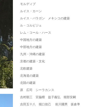
モルディブ
ルイス・カーン
ルイス・バラガン メキシコの建築
ル・コルビジェ
レム・コール・ハース
中国地方の建築
中部地方の建築
九州・沖縄の建築
京都の建築・文化
北欧建築
北海道の建築
北陸の建築
原 広司 シーラカンス
吉村順三 宮脇檀 益子義弘 堀部安嗣
吉田五十八 堀口捨己 前川國男 坂倉準