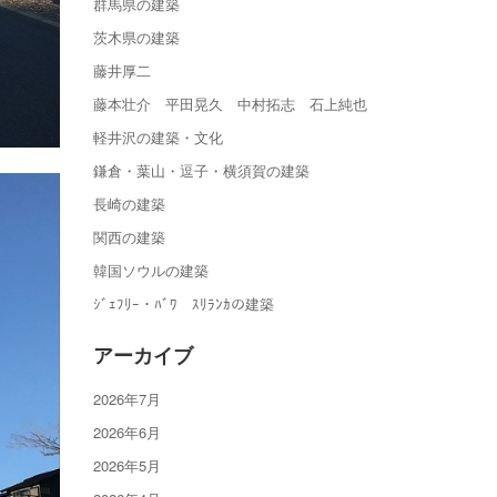
群馬県の建築
茨木県の建築
藤井厚二
藤本壮介 平田晃久 中村拓志 石上純也
軽井沢の建築・文化
鎌倉・葉山・逗子・横須賀の建築
長崎の建築
関西の建築
韓国ソウルの建築
ｼﾞｪﾌﾘｰ・ﾊﾞﾜ ｽﾘﾗﾝｶの建築
アーカイブ
2026年7月
2026年6月
2026年5月