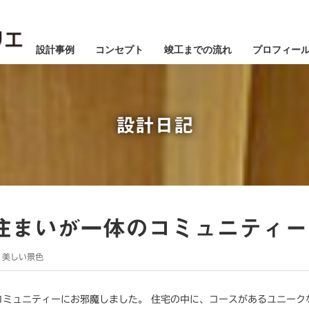
設計事例
コンセプト
竣工までの流れ
プロフィー
設計日記
住まいが一体のコミュニティー
1月
1月
1月
1月
1月
1月
1月
1月
1月
1月
1月
1月
1月
1月
1月
1月
1月
2月
2月
2月
2月
2月
2月
2月
2月
2月
2月
2月
2月
2月
2月
2月
2月
2月
3月
3月
3月
3月
3月
3月
3月
3月
3月
3月
3月
3月
3月
3月
3月
3月
3月
,
美しい景色
5月
5月
5月
5月
5月
5月
5月
5月
5月
5月
5月
5月
5月
5月
5月
5月
5月
6月
6月
6月
6月
6月
6月
6月
6月
6月
6月
6月
6月
6月
6月
6月
6月
6月
7月
7月
7月
7月
7月
7月
7月
7月
7月
7月
7月
7月
7月
7月
7月
7月
7月
コミュニティーにお邪魔しました。 住宅の中に、コースがあるユニーク