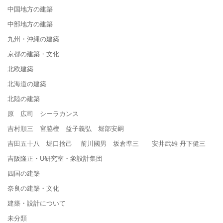
中国地方の建築
中部地方の建築
九州・沖縄の建築
京都の建築・文化
北欧建築
北海道の建築
北陸の建築
原 広司 シーラカンス
吉村順三 宮脇檀 益子義弘 堀部安嗣
吉田五十八 堀口捨己 前川國男 坂倉準三 安井武雄 丹下健三
吉阪隆正・U研究室・象設計集団
四国の建築
奈良の建築・文化
建築・設計について
未分類