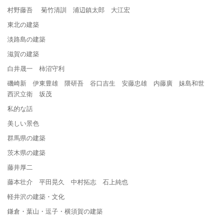
村野藤吾 菊竹清訓 浦辺鎮太郎 大江宏
東北の建築
淡路島の建築
滋賀の建築
白井晟一 柿沼守利
磯崎新 伊東豊雄 隈研吾 谷口吉生 安藤忠雄 内藤廣 妹島和世
西沢立衛 坂茂
私的な話
美しい景色
群馬県の建築
茨木県の建築
藤井厚二
藤本壮介 平田晃久 中村拓志 石上純也
軽井沢の建築・文化
鎌倉・葉山・逗子・横須賀の建築