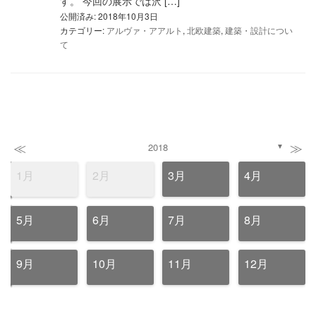
す。 今回の展示では沢 […]
公開済み: 2018年10月3日
カテゴリー:
アルヴァ・アアルト
,
北欧建築
,
建築・設計につい
て
≪
≫
2018
▼
1月
2月
3月
4月
5月
6月
7月
8月
9月
10月
11月
12月