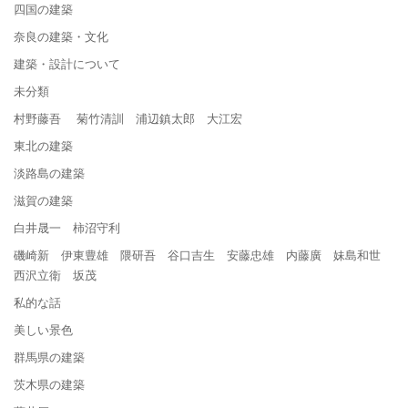
四国の建築
奈良の建築・文化
建築・設計について
未分類
村野藤吾 菊竹清訓 浦辺鎮太郎 大江宏
東北の建築
淡路島の建築
滋賀の建築
白井晟一 柿沼守利
磯崎新 伊東豊雄 隈研吾 谷口吉生 安藤忠雄 内藤廣 妹島和世
西沢立衛 坂茂
私的な話
美しい景色
群馬県の建築
茨木県の建築