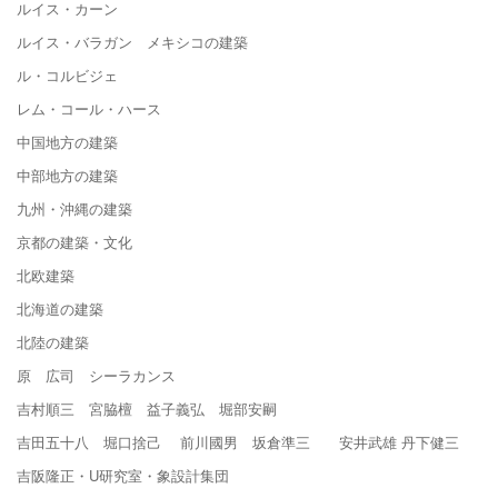
ルイス・カーン
ルイス・バラガン メキシコの建築
ル・コルビジェ
レム・コール・ハース
中国地方の建築
中部地方の建築
九州・沖縄の建築
京都の建築・文化
北欧建築
北海道の建築
北陸の建築
原 広司 シーラカンス
吉村順三 宮脇檀 益子義弘 堀部安嗣
吉田五十八 堀口捨己 前川國男 坂倉準三 安井武雄 丹下健三
吉阪隆正・U研究室・象設計集団