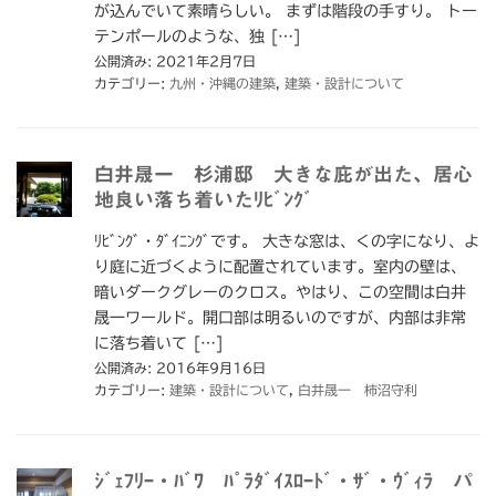
が込んでいて素晴らしい。 まずは階段の手すり。 トー
テンポールのような、独 […]
公開済み: 2021年2月7日
カテゴリー:
九州・沖縄の建築
,
建築・設計について
白井晟一 杉浦邸 大きな庇が出た、居心
地良い落ち着いたﾘﾋﾞﾝｸﾞ
ﾘﾋﾞﾝｸﾞ・ﾀﾞｲﾆﾝｸﾞです。 大きな窓は、くの字になり、よ
り庭に近づくように配置されています。室内の壁は、
暗いダークグレーのクロス。やはり、この空間は白井
晟一ワールド。開口部は明るいのですが、内部は非常
に落ち着いて […]
公開済み: 2016年9月16日
カテゴリー:
建築・設計について
,
白井晟一 柿沼守利
ｼﾞｪﾌﾘｰ・ﾊﾞﾜ ﾊﾟﾗﾀﾞｲｽﾛｰﾄﾞ・ｻﾞ・ｳﾞｨﾗ パ