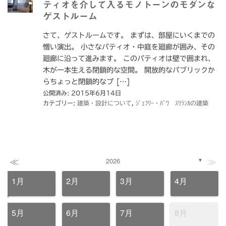
ティオを介して入るモノトーンのモダンな
ゲストルーム
さて、ゲストルームです。 まずは、部屋にいくまでの
憎い演出。 小さなパティオ・中庭を廻廊が囲み、その
廻廊に沿って進みます。 このパティオは壁で囲まれ、
木が一本生える閉鎖的な空間。 開放的なパブリックか
らちょっと閉鎖的なプ […]
公開済み: 2015年6月14日
カテゴリー:
建築・設計について
,
ｼﾞｪﾌﾘｰ・ﾊﾞﾜ ｽﾘﾗﾝｶの建築
≪
≫
2026
▼
1月
2月
3月
4月
5月
6月
7月
8月