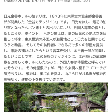
公開済み: 2018年10月21日
カテゴリー:
建築・設計について
日光金谷ホテルの始まりは、1873年に東照宮の雅楽師金谷善一
郎が開業した「金谷カテッジイン」です。 日光を旅し、最初の泊
り客となったヘボン博士との出会いにより、外国人専用の宿とし
たところが、ポイント。 ヘボン博士は、夏の日光の心地よさを目
指して将来、東京横浜の外国人が避暑地として日光を訪問するだ
ろうと助言。 そしてその訪問者にできるだけ多くの部屋を提供
し、家計の補いにしたらという言葉を受け、金谷善一郎が開業し
たということです。 この金谷カテッジインは、江戸時代の武家屋
敷を改修してホテルにしたもので、外国人客は侍屋敷と呼んでい
たそうです。 その侍屋敷ですが、門から玄関へ至るアプローチが
気持ち良い。 敷地は、奥に山を抱え、山から注がれる沢が敷地内
を横切り、建物の下を抜けていきます。