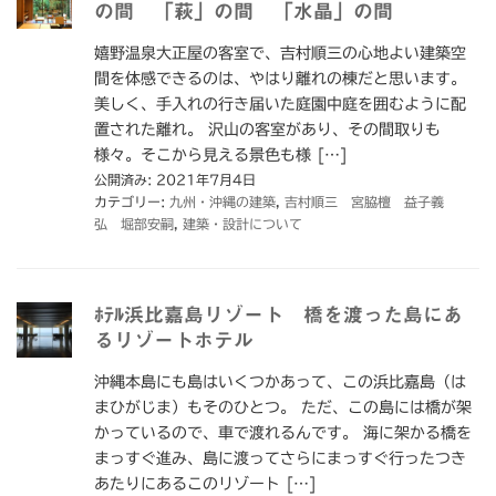
の間 「萩」の間 「水晶」の間
嬉野温泉大正屋の客室で、吉村順三の心地よい建築空
間を体感できるのは、やはり離れの棟だと思います。
美しく、手入れの行き届いた庭園中庭を囲むように配
置された離れ。 沢山の客室があり、その間取りも
様々。そこから見える景色も様 […]
公開済み: 2021年7月4日
カテゴリー:
九州・沖縄の建築
,
吉村順三 宮脇檀 益子義
弘 堀部安嗣
,
建築・設計について
ﾎﾃﾙ浜比嘉島リゾート 橋を渡った島にあ
るリゾートホテル
沖縄本島にも島はいくつかあって、この浜比嘉島（は
まひがじま）もそのひとつ。 ただ、この島には橋が架
かっているので、車で渡れるんです。 海に架かる橋を
まっすぐ進み、島に渡ってさらにまっすぐ行ったつき
あたりにあるこのリゾート […]