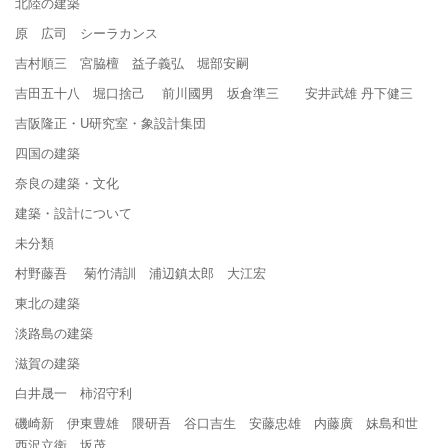
北陸の建築
原 広司 シーラカンス
吉村順三 宮脇檀 益子義弘 堀部安嗣
吉田五十八 堀口捨己 前川國男 坂倉準三 安井武雄 丹下健三
吉阪隆正・U研究室・象設計集団
四国の建築
奈良の建築・文化
建築・設計について
未分類
村野藤吾 菊竹清訓 浦辺鎮太郎 大江宏
東北の建築
淡路島の建築
滋賀の建築
白井晟一 柿沼守利
磯崎新 伊東豊雄 隈研吾 谷口吉生 安藤忠雄 内藤廣 妹島和世
西沢立衛 坂茂