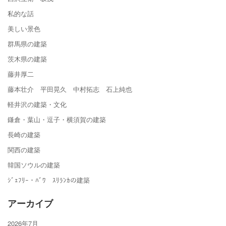
私的な話
美しい景色
群馬県の建築
茨木県の建築
藤井厚二
藤本壮介 平田晃久 中村拓志 石上純也
軽井沢の建築・文化
鎌倉・葉山・逗子・横須賀の建築
長崎の建築
関西の建築
韓国ソウルの建築
ｼﾞｪﾌﾘｰ・ﾊﾞﾜ ｽﾘﾗﾝｶの建築
アーカイブ
2026年7月