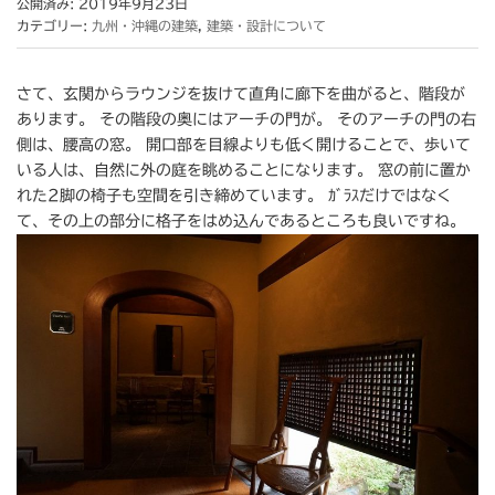
公開済み: 2019年9月23日
カテゴリー:
九州・沖縄の建築
,
建築・設計について
さて、玄関からラウンジを抜けて直角に廊下を曲がると、階段が
あります。 その階段の奥にはアーチの門が。 そのアーチの門の右
側は、腰高の窓。 開口部を目線よりも低く開けることで、歩いて
いる人は、自然に外の庭を眺めることになります。 窓の前に置か
れた2脚の椅子も空間を引き締めています。 ｶﾞﾗｽだけではなく
て、その上の部分に格子をはめ込んであるところも良いですね。