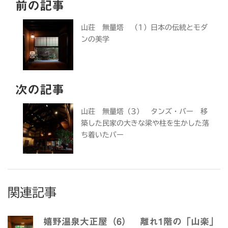
前の記事
山荘 無量塔 （1）日本の伝統とモダ
ンの美学
次の記事
山荘 無量塔（3） タンズ・バー 移
築した民家の大きな梁や柱を生かした落
ち着いたバー
関連記事
嬉野温泉大正屋（6） 離れ1階の「山楽」