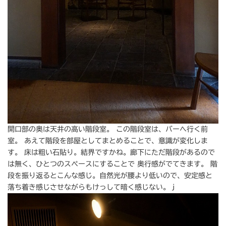
開口部の奥は天井の高い階段室。 この階段室は、バーへ行く前
室。 あえて階段を部屋としてまとめることで、意識が変化しま
す。 床は粗い石貼り。結界ですかね。廊下にただ階段があるので
は無く、ひとつのスペースにすることで 奥行感がでてきます。 階
段を振り返るとこんな感じ。自然光が腰より低いので、安定感と
落ち着き感じさせながらもけっして暗く感じない。ｊ