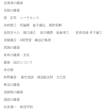
北海道の建築
北陸の建築
原 広司 シーラカンス
吉村順三 宮脇檀 益子義弘 堀部安嗣
吉田五十八 堀口捨己 前川國男 坂倉準三 安井武雄 丹下健三
吉阪隆正・U研究室・象設計集団
四国の建築
奈良の建築・文化
建築・設計について
未分類
村野藤吾 菊竹清訓 浦辺鎮太郎 大江宏
東北の建築
淡路島の建築
滋賀の建築
白井晟一 柿沼守利