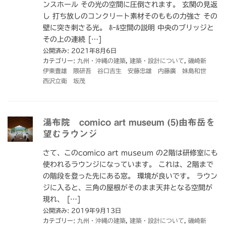
ンスホール その光の空間に圧倒されます。 玄関の見返
し 打ち放しのコンクリート素材そのももの力強さ その
壁に突き刺さる光。 ﾎｰﾙ空間の説明 中央のブリッジと
その上の連続 […]
公開済み: 2021年8月6日
カテゴリー:
九州・沖縄の建築
,
建築・設計について
,
磯崎新
伊東豊雄 隈研吾 谷口吉生 安藤忠雄 内藤廣 妹島和世
西沢立衛 坂茂
湯布院 comico art museum (5)由布岳を
望むラウンジ
さて、このcomico art museum の2階は研修室にも
使われるラウンジになっています。 これは、2階まで
の階段を登った先にある窓。 環境が良いです。 ラウン
ジに入ると、三角の屋根がそのまま天井となる空間が
現れ、 […]
公開済み: 2019年9月13日
カテゴリー:
九州・沖縄の建築
,
建築・設計について
,
磯崎新