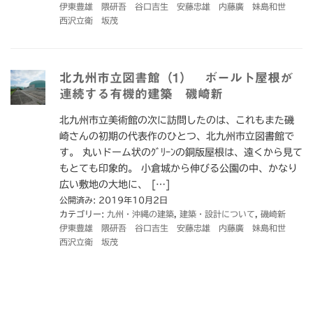
伊東豊雄 隈研吾 谷口吉生 安藤忠雄 内藤廣 妹島和世
西沢立衛 坂茂
北九州市立図書館（1） ボールト屋根が
連続する有機的建築 磯崎新
北九州市立美術館の次に訪問したのは、これもまた磯
崎さんの初期の代表作のひとつ、北九州市立図書館で
す。 丸いドーム状のｸﾞﾘｰﾝの銅版屋根は、遠くから見て
もとても印象的。 小倉城から伸びる公園の中、かなり
広い敷地の大地に、 […]
公開済み: 2019年10月2日
カテゴリー:
九州・沖縄の建築
,
建築・設計について
,
磯崎新
伊東豊雄 隈研吾 谷口吉生 安藤忠雄 内藤廣 妹島和世
西沢立衛 坂茂