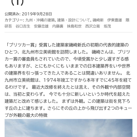
（1）
公開済み: 2019年9月28日
カテゴリー:
九州・沖縄の建築
,
建築・設計について
,
磯崎新 伊東豊雄 隈
研吾 谷口吉生 安藤忠雄 内藤廣 妹島和世 西沢立衛 坂茂
「プリツカー賞」受賞した建築家磯崎新氏の初期の代表的建築の
ひとつ、北九州市立美術館を訪問しました。 磯崎さんは、プリツ
カー賞の審査員もされていたので、今頃受賞かと少し遅すぎる感
もありますが、とにもかくにも いままでの日本建築界をいや世界
の建築界を引っ張ってきた人であることは間違いありません。 北
九州市立美術館は、1974年竣工ですから本年すでに45年を経て
るわけです。 最近大改修を終えたとは言え、その外観や内部空間
は、当初と変わらず。 今でも十分に新しいというか時代を超えた
建築だと改めて感じました。 まずは外観。この建築は街を見下ろ
す丘の上に建ちます。さらにその丘の上から飛び出す2つのキュー
ブが外観の最大の特徴