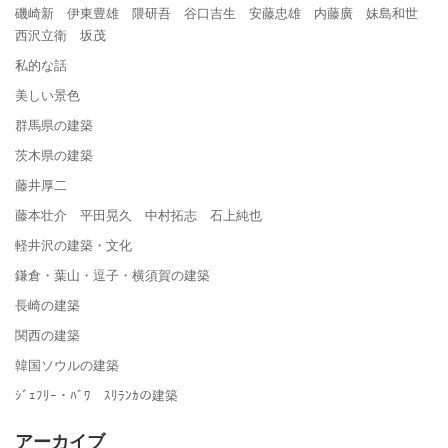
磯崎新 伊東豊雄 隈研吾 谷口吉生 安藤忠雄 内藤廣 妹島和世
西沢立衛 坂茂
私的な話
美しい景色
群馬県の建築
茨木県の建築
藤井厚二
藤本壮介 平田晃久 中村拓志 石上純也
軽井沢の建築・文化
鎌倉・葉山・逗子・横須賀の建築
長崎の建築
関西の建築
韓国ソウルの建築
ｼﾞｪﾌﾘｰ・ﾊﾞﾜ ｽﾘﾗﾝｶの建築
アーカイブ