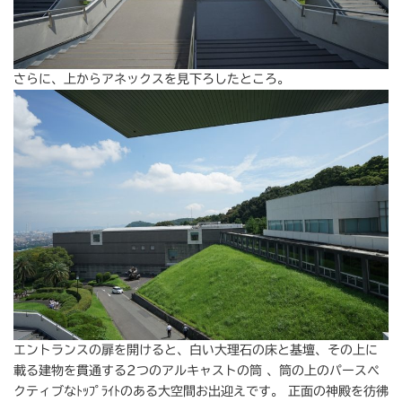
さらに、上からアネックスを見下ろしたところ。
エントランスの扉を開けると、白い大理石の床と基壇、その上に
載る建物を貫通する2つのアルキャストの筒 、筒の上のパースペ
クティブなﾄｯﾌﾟﾗｲﾄのある大空間お出迎えです。 正面の神殿を彷彿