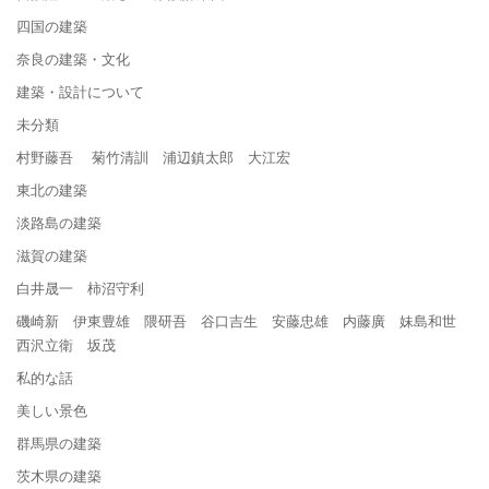
四国の建築
奈良の建築・文化
建築・設計について
未分類
村野藤吾 菊竹清訓 浦辺鎮太郎 大江宏
東北の建築
淡路島の建築
滋賀の建築
白井晟一 柿沼守利
磯崎新 伊東豊雄 隈研吾 谷口吉生 安藤忠雄 内藤廣 妹島和世
西沢立衛 坂茂
私的な話
美しい景色
群馬県の建築
茨木県の建築