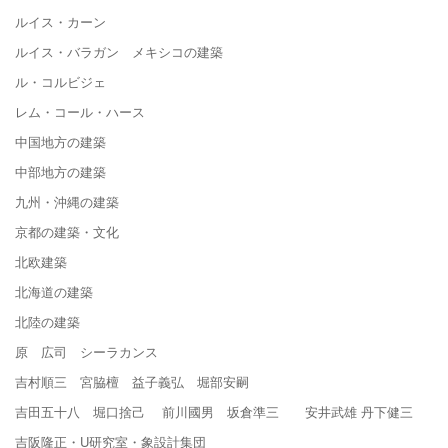
ルイス・カーン
ルイス・バラガン メキシコの建築
ル・コルビジェ
レム・コール・ハース
中国地方の建築
中部地方の建築
九州・沖縄の建築
京都の建築・文化
北欧建築
北海道の建築
北陸の建築
原 広司 シーラカンス
吉村順三 宮脇檀 益子義弘 堀部安嗣
吉田五十八 堀口捨己 前川國男 坂倉準三 安井武雄 丹下健三
吉阪隆正・U研究室・象設計集団