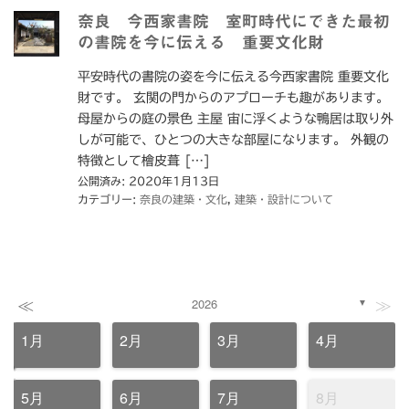
奈良 今西家書院 室町時代にできた最初
の書院を今に伝える 重要文化財
平安時代の書院の姿を今に伝える今西家書院 重要文化
財です。 玄関の門からのアプローチも趣があります。
母屋からの庭の景色 主屋 宙に浮くような鴨居は取り外
しが可能で、ひとつの大きな部屋になります。 外観の
特徴として檜皮葺 […]
公開済み: 2020年1月13日
カテゴリー:
奈良の建築・文化
,
建築・設計について
≪
≫
2026
▼
1月
2月
3月
4月
5月
6月
7月
8月