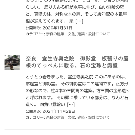
美しさに思わず感動します。 プロ―ポーションが素晴
らしい。 反りのある軒が水平に伸び、白い漆喰の壁
と、真壁の柱、対称な木の扉、そして緩勾配の本瓦屋
根が迎えてくれます。 屋 […]
公開済み: 2020年1月31日
カテゴリー:
奈良の建築・文化
,
建築・設計について
奈良 室生寺奥之院 御影堂 板張りの屋
根のてっぺんに載る、石の宝珠と露盤
とうとう着きました、室生寺奥之院 このにあるのは、
常燈堂と御影堂。 その御影堂はこの建物です。正方形
の形なので、柱4本の三間角の建築。方三間の宝形造り
と呼ばれます。 その頭に乗っている部分は、なんと石
造り。 四角い露盤の […]
公開済み: 2021年11月28日
カテゴリー:
奈良の建築・文化
,
建築・設計について