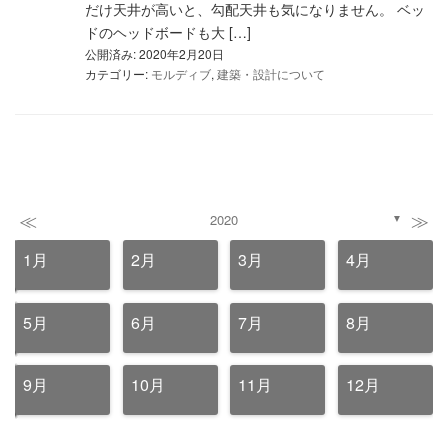
だけ天井が高いと、勾配天井も気になりません。 ベッ
ドのヘッドボードも大 […]
公開済み: 2020年2月20日
カテゴリー:
モルディブ
,
建築・設計について
≪
≫
2020
▼
1月
2月
3月
4月
5月
6月
7月
8月
9月
10月
11月
12月