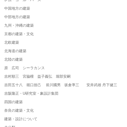
中国地方の建築
中部地方の建築
九州・沖縄の建築
京都の建築・文化
北欧建築
北海道の建築
北陸の建築
原 広司 シーラカンス
吉村順三 宮脇檀 益子義弘 堀部安嗣
吉田五十八 堀口捨己 前川國男 坂倉準三 安井武雄 丹下健三
吉阪隆正・U研究室・象設計集団
四国の建築
奈良の建築・文化
建築・設計について