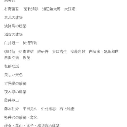
未分類
村野藤吾 菊竹清訓 浦辺鎮太郎 大江宏
東北の建築
淡路島の建築
滋賀の建築
白井晟一 柿沼守利
磯崎新 伊東豊雄 隈研吾 谷口吉生 安藤忠雄 内藤廣 妹島和世
西沢立衛 坂茂
私的な話
美しい景色
群馬県の建築
茨木県の建築
藤井厚二
藤本壮介 平田晃久 中村拓志 石上純也
軽井沢の建築・文化
鎌倉・葉山・逗子・横須賀の建築