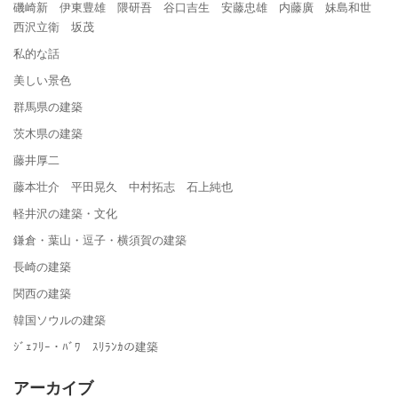
磯崎新 伊東豊雄 隈研吾 谷口吉生 安藤忠雄 内藤廣 妹島和世
西沢立衛 坂茂
私的な話
美しい景色
群馬県の建築
茨木県の建築
藤井厚二
藤本壮介 平田晃久 中村拓志 石上純也
軽井沢の建築・文化
鎌倉・葉山・逗子・横須賀の建築
長崎の建築
関西の建築
韓国ソウルの建築
ｼﾞｪﾌﾘｰ・ﾊﾞﾜ ｽﾘﾗﾝｶの建築
アーカイブ