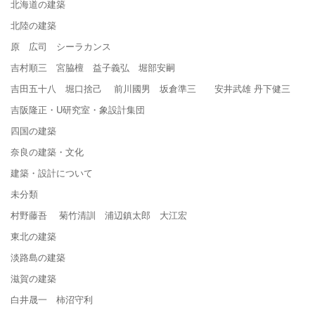
北海道の建築
北陸の建築
原 広司 シーラカンス
吉村順三 宮脇檀 益子義弘 堀部安嗣
吉田五十八 堀口捨己 前川國男 坂倉準三 安井武雄 丹下健三
吉阪隆正・U研究室・象設計集団
四国の建築
奈良の建築・文化
建築・設計について
未分類
村野藤吾 菊竹清訓 浦辺鎮太郎 大江宏
東北の建築
淡路島の建築
滋賀の建築
白井晟一 柿沼守利