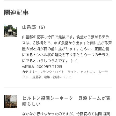
関連記事
山邑邸（5）
山邑邸の記事も今日で最後です。食堂から繋がるテラ
スは、2段構えで、まず食堂から出ますと南に広がる芦
屋の街と海が目の前に拡がります。さらに、正面左側
にあるトンネル状の階段を下りるともう一つのテラス
にでるというしつらえです。 […]
公開済み: 2009年7月12日
カテゴリー:
フランク・ロイド・ライト、アントニン・レーモ
ンド、 遠藤新
,
建築・設計について
ヒルトン福岡シーホーク 貝殻ドームが素
晴らしい
なかなか行けなかったのですが、今回初めて訪問 福岡