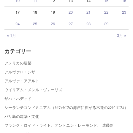
10
11
12
13
14
15
16
17
18
19
20
21
22
23
24
25
26
27
28
29
« 1月
3月 »
カテゴリー
アメリカの建築
アルヴァロ・シザ
アルヴァ・アアルト
ウイリアム・メレル・ヴォーリズ
ザハ・ハディド
シーランチコンドミニアム（ｶﾘﾌｫﾙﾆｱの海岸に拡がる木造のｺﾝﾄﾞﾐﾆｱﾑ）
バリ島の建築・文化
フランク・ロイド・ライト、アントニン・レーモンド、 遠藤新