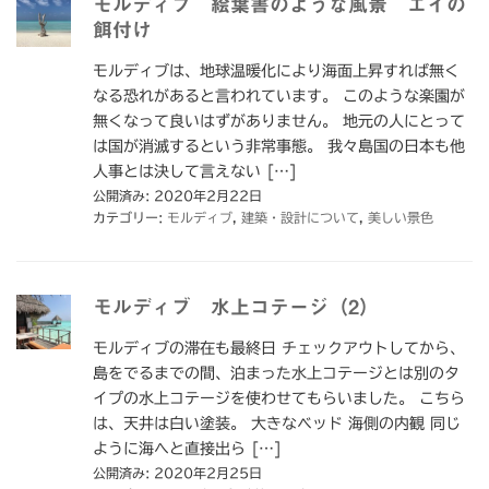
モルディブ 絵葉書のような風景 エイの
餌付け
モルディブは、地球温暖化により海面上昇すれば無く
なる恐れがあると言われています。 このような楽園が
無くなって良いはずがありません。 地元の人にとって
は国が消滅するという非常事態。 我々島国の日本も他
人事とは決して言えない […]
公開済み: 2020年2月22日
カテゴリー:
モルディブ
,
建築・設計について
,
美しい景色
モルディブ 水上コテージ（2）
モルディブの滞在も最終日 チェックアウトしてから、
島をでるまでの間、泊まった水上コテージとは別のタ
イプの水上コテージを使わせてもらいました。 こちら
は、天井は白い塗装。 大きなベッド 海側の内観 同じ
ように海へと直接出ら […]
公開済み: 2020年2月25日