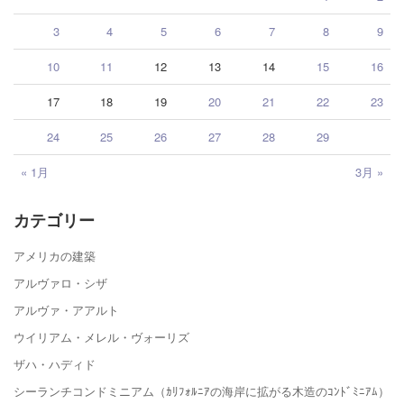
3
4
5
6
7
8
9
10
11
12
13
14
15
16
17
18
19
20
21
22
23
24
25
26
27
28
29
« 1月
3月 »
カテゴリー
アメリカの建築
アルヴァロ・シザ
アルヴァ・アアルト
ウイリアム・メレル・ヴォーリズ
ザハ・ハディド
シーランチコンドミニアム（ｶﾘﾌｫﾙﾆｱの海岸に拡がる木造のｺﾝﾄﾞﾐﾆｱﾑ）