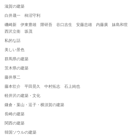
滋賀の建築
白井晟一 柿沼守利
磯崎新 伊東豊雄 隈研吾 谷口吉生 安藤忠雄 内藤廣 妹島和世
西沢立衛 坂茂
私的な話
美しい景色
群馬県の建築
茨木県の建築
藤井厚二
藤本壮介 平田晃久 中村拓志 石上純也
軽井沢の建築・文化
鎌倉・葉山・逗子・横須賀の建築
長崎の建築
関西の建築
韓国ソウルの建築