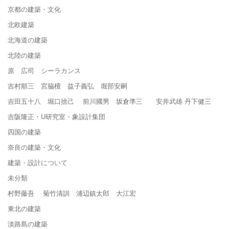
京都の建築・文化
北欧建築
北海道の建築
北陸の建築
原 広司 シーラカンス
吉村順三 宮脇檀 益子義弘 堀部安嗣
吉田五十八 堀口捨己 前川國男 坂倉準三 安井武雄 丹下健三
吉阪隆正・U研究室・象設計集団
四国の建築
奈良の建築・文化
建築・設計について
未分類
村野藤吾 菊竹清訓 浦辺鎮太郎 大江宏
東北の建築
淡路島の建築