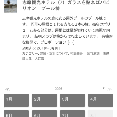
志摩観光ホテル（7）ガラスを貼ればパビ
リオン プール棟
志摩観光ホテルの庭にある屋外プールのプール棟で
す。 円形の屋根とそれを支える3本の柱。売店のボリ
ュームある部分は、屋根とは縁が切れていて綺麗な納
まり。 結構スラブは柱からはね出しています。 有機的
な形態で、プロポーション […]
公開済み: 2019年3月9日
カテゴリー:
建築・設計について
,
村野藤吾 菊竹清訓 浦辺
鎮太郎 大江宏
≪
≫
2026
▼
1月
2月
3月
4月
5月
6月
7月
8月