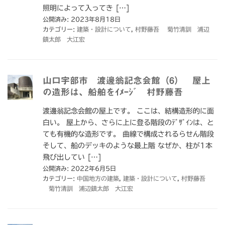
照明によって入ってき […]
公開済み: 2023年8月18日
カテゴリー:
建築・設計について
,
村野藤吾 菊竹清訓 浦辺
鎮太郎 大江宏
山口宇部市 渡邊翁記念会館（6） 屋上
の造形は、船舶をｲﾒｰｼﾞ 村野藤吾
渡邊翁記念会館の屋上です。 ここは、結構造形的に面
白い。 屋上から、さらに上に登る階段のﾃﾞｻﾞｲﾝは、と
ても有機的な造形です。 曲線で構成されるらせん階段
そして、船のデッキのような最上階 なぜか、柱が1本
飛び出してい […]
公開済み: 2022年6月5日
カテゴリー:
中国地方の建築
,
建築・設計について
,
村野藤吾
菊竹清訓 浦辺鎮太郎 大江宏