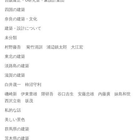
四国の建築
奈良の建築・文化
建築・設計について
未分類
村野藤吾 菊竹清訓 浦辺鎮太郎 大江宏
東北の建築
淡路島の建築
滋賀の建築
白井晟一 柿沼守利
磯崎新 伊東豊雄 隈研吾 谷口吉生 安藤忠雄 内藤廣 妹島和世
西沢立衛 坂茂
私的な話
美しい景色
群馬県の建築
茨木県の建築