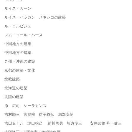
ルイス・カーン
ルイス・バラガン メキシコの建築
ル・コルビジェ
レム・コール・ハース
中国地方の建築
中部地方の建築
九州・沖縄の建築
京都の建築・文化
北欧建築
北海道の建築
北陸の建築
原 広司 シーラカンス
吉村順三 宮脇檀 益子義弘 堀部安嗣
吉田五十八 堀口捨己 前川國男 坂倉準三 安井武雄 丹下健三
吉阪隆正・U研究室・象設計集団