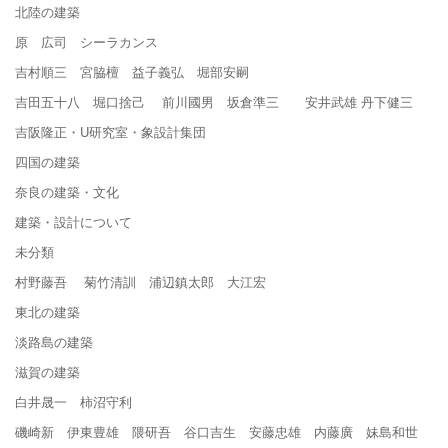
北陸の建築
原 広司 シーラカンス
吉村順三 宮脇檀 益子義弘 堀部安嗣
吉田五十八 堀口捨己 前川國男 坂倉準三 安井武雄 丹下健三
吉阪隆正・U研究室・象設計集団
四国の建築
奈良の建築・文化
建築・設計について
未分類
村野藤吾 菊竹清訓 浦辺鎮太郎 大江宏
東北の建築
淡路島の建築
滋賀の建築
白井晟一 柿沼守利
磯崎新 伊東豊雄 隈研吾 谷口吉生 安藤忠雄 内藤廣 妹島和世