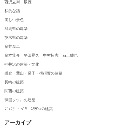
西沢立衛 坂茂
私的な話
美しい景色
群馬県の建築
茨木県の建築
藤井厚二
藤本壮介 平田晃久 中村拓志 石上純也
軽井沢の建築・文化
鎌倉・葉山・逗子・横須賀の建築
長崎の建築
関西の建築
韓国ソウルの建築
ｼﾞｪﾌﾘｰ・ﾊﾞﾜ ｽﾘﾗﾝｶの建築
アーカイブ