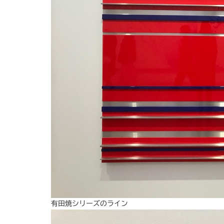
有田焼シリーズのライン