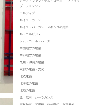
ミース・ファン・デル・ローエ フィリッ
プ・ジョンソン
モルディブ
ルイス・カーン
ルイス・バラガン メキシコの建築
ル・コルビジェ
レム・コール・ハース
中国地方の建築
中部地方の建築
九州・沖縄の建築
京都の建築・文化
北欧建築
北海道の建築
北陸の建築
原 広司 シーラカンス
吉村順三 宮脇檀 益子義弘 堀部安嗣