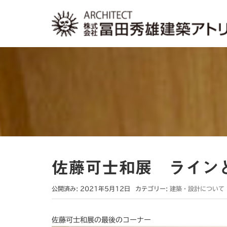
佐藤可士和展 ライン
公開済み: 2021年5月12日
カテゴリー:
建築・設計について
佐藤可士和展の最後のコーナー