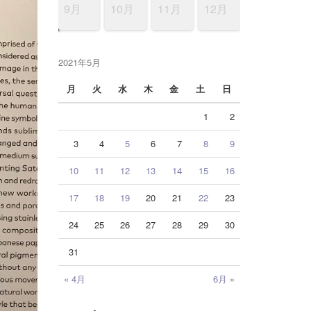
12月
12月
12月
12月
12月
12月
12月
12月
12月
12月
12月
12月
12月
12月
12月
12月
12月
9月
10月
11月
12月
2021年5月
月
火
水
木
金
土
日
1
2
3
4
5
6
7
8
9
10
11
12
13
14
15
16
17
18
19
20
21
22
23
24
25
26
27
28
29
30
31
« 4月
6月 »