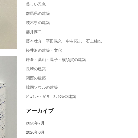
美しい景色
群馬県の建築
茨木県の建築
藤井厚二
藤本壮介 平田晃久 中村拓志 石上純也
軽井沢の建築・文化
鎌倉・葉山・逗子・横須賀の建築
長崎の建築
関西の建築
韓国ソウルの建築
ｼﾞｪﾌﾘｰ・ﾊﾞﾜ ｽﾘﾗﾝｶの建築
アーカイブ
2026年7月
2026年6月