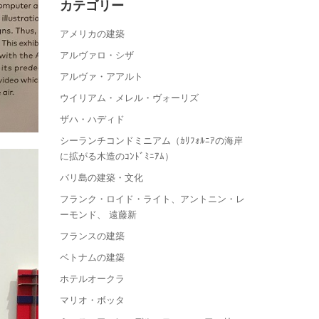
カテゴリー
アメリカの建築
アルヴァロ・シザ
アルヴァ・アアルト
ウイリアム・メレル・ヴォーリズ
ザハ・ハディド
シーランチコンドミニアム（ｶﾘﾌｫﾙﾆｱの海岸
に拡がる木造のｺﾝﾄﾞﾐﾆｱﾑ）
バリ島の建築・文化
フランク・ロイド・ライト、アントニン・レ
ーモンド、 遠藤新
フランスの建築
ベトナムの建築
ホテルオークラ
マリオ・ボッタ