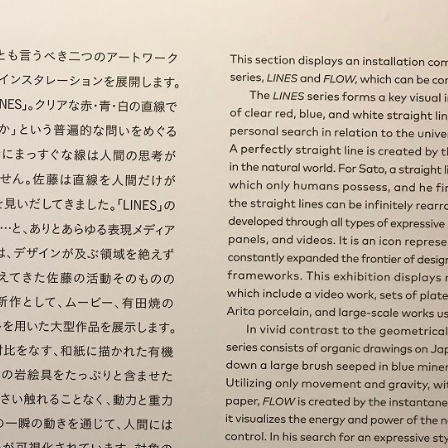
9月
9月
9月
9月
9月
9月
9月
9月
9月
9月
9月
9月
9月
9月
9月
9月
9月
10月
10月
10月
10月
10月
10月
10月
10月
10月
10月
10月
10月
10月
10月
10月
10月
10月
11月
11月
11月
11月
11月
11月
11月
11月
11月
11月
11月
11月
11月
11月
11月
11月
11月