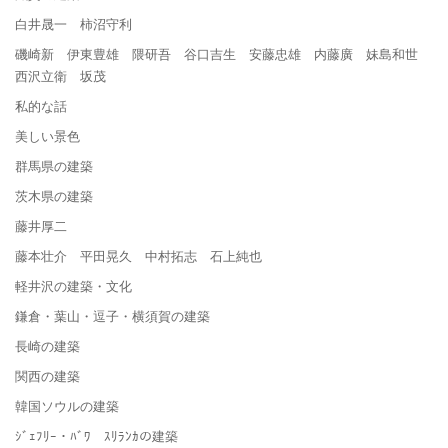
白井晟一 柿沼守利
磯崎新 伊東豊雄 隈研吾 谷口吉生 安藤忠雄 内藤廣 妹島和世
西沢立衛 坂茂
私的な話
美しい景色
群馬県の建築
茨木県の建築
藤井厚二
藤本壮介 平田晃久 中村拓志 石上純也
軽井沢の建築・文化
鎌倉・葉山・逗子・横須賀の建築
長崎の建築
関西の建築
韓国ソウルの建築
ｼﾞｪﾌﾘｰ・ﾊﾞﾜ ｽﾘﾗﾝｶの建築