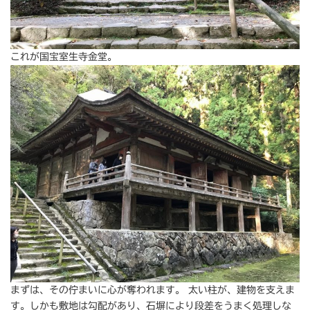
これが国宝室生寺金堂。
まずは、その佇まいに心が奪われます。 太い柱が、建物を支えま
す。しかも敷地は勾配があり、石塀により段差をうまく処理しな