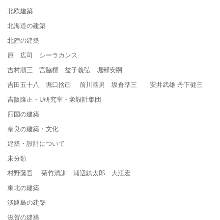
北欧建築
北海道の建築
北陸の建築
原 広司 シーラカンス
吉村順三 宮脇檀 益子義弘 堀部安嗣
吉田五十八 堀口捨己 前川國男 坂倉準三 安井武雄 丹下健三
吉阪隆正・U研究室・象設計集団
四国の建築
奈良の建築・文化
建築・設計について
未分類
村野藤吾 菊竹清訓 浦辺鎮太郎 大江宏
東北の建築
淡路島の建築
滋賀の建築