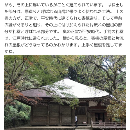
がら、その上に浮いているがごとく建てられています。 はね出し
た部分は、懸造りと呼ばれる山岳地帯でよく使われた工法。 上の
奥の方が、正堂で、平安時代に建てられた寄棟造り。そして手前
の縁がぐるりと廻り、その上に付け加えられた片流れの屋根の部
分が礼堂と呼ばれる部分です。 奥の正堂が平安時代。手前の礼堂
は、江戸時代に造られました。 横から見ると、寄棟の屋根と片流
れの屋根がどうなってるのかわかります。上手く屋根を足してま
すね。