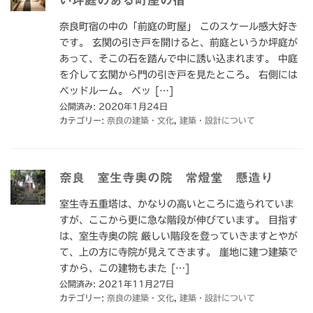
い坪庭のある町屋の宿
奈良町宿の中の「前庭の町屋」 このスケール感大好き
です。 玄関の引き戸を開けると、前庭というか坪庭が
あって、そこの石を踏んで中に誘い込まれます。 中庭
を介して玄関から門の引き戸を見たところ。 右側には
ベッドルーム。 ベッ […]
公開済み: 2020年1月24日
カテゴリー:
奈良の建築・文化
,
建築・設計について
奈良 室生寺奥の院 常燈堂 懸造り
室生寺五重塔は、かなりの高いところに造られていま
すが、ここから更に急な階段が伸びています。 目指す
は、室生寺奥の院 厳しい階段を登っていきますとやが
て、上の方に寺院が見えてきます。 崖地に建つ建築で
すから、この建物もまた […]
公開済み: 2021年11月27日
カテゴリー:
奈良の建築・文化
,
建築・設計について