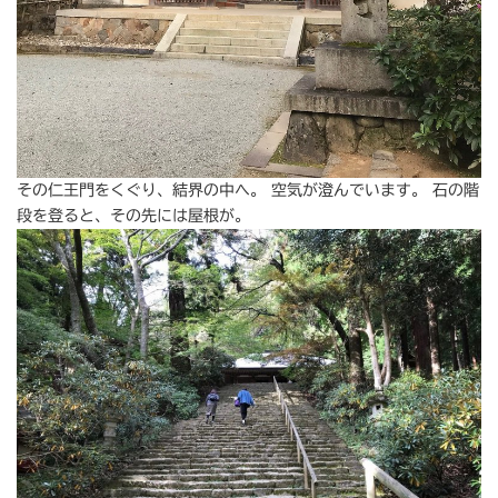
その仁王門をくぐり、結界の中へ。 空気が澄んでいます。 石の階
段を登ると、その先には屋根が。