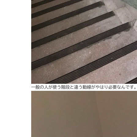
一般の人が使う階段と違う動線がやはり必要なんです