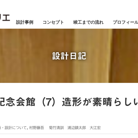
設計事例
コンセプト
竣工までの流れ
プロフィー
設計日記
記念会館（7）造形が素晴らし
1月
1月
1月
1月
1月
1月
1月
1月
1月
1月
1月
1月
1月
1月
1月
1月
1月
2月
2月
2月
2月
2月
2月
2月
2月
2月
2月
2月
2月
2月
2月
2月
2月
2月
3月
3月
3月
3月
3月
3月
3月
3月
3月
3月
3月
3月
3月
3月
3月
3月
3月
5月
5月
5月
5月
5月
5月
5月
5月
5月
5月
5月
5月
5月
5月
5月
5月
5月
6月
6月
6月
6月
6月
6月
6月
6月
6月
6月
6月
6月
6月
6月
6月
6月
6月
7月
7月
7月
7月
7月
7月
7月
7月
7月
7月
7月
7月
7月
7月
7月
7月
7月
築・設計について
,
村野藤吾 菊竹清訓 浦辺鎮太郎 大江宏