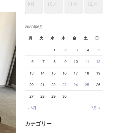
12月
12月
12月
12月
12月
12月
12月
12月
12月
12月
12月
12月
12月
12月
12月
12月
12月
9月
10月
11月
12月
2022年6月
月
火
水
木
金
土
日
1
2
3
4
5
6
7
8
9
10
11
12
13
14
15
16
17
18
19
20
21
22
23
24
25
26
27
28
29
30
« 5月
7月 »
カテゴリー