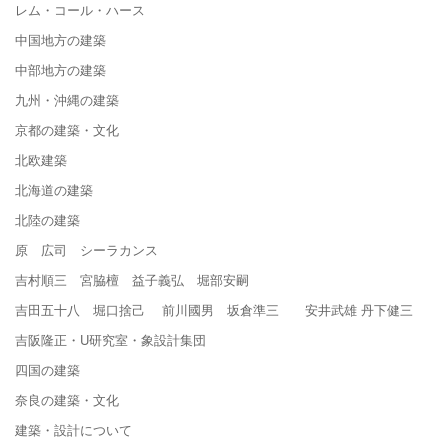
レム・コール・ハース
中国地方の建築
中部地方の建築
九州・沖縄の建築
京都の建築・文化
北欧建築
北海道の建築
北陸の建築
原 広司 シーラカンス
吉村順三 宮脇檀 益子義弘 堀部安嗣
吉田五十八 堀口捨己 前川國男 坂倉準三 安井武雄 丹下健三
吉阪隆正・U研究室・象設計集団
四国の建築
奈良の建築・文化
建築・設計について