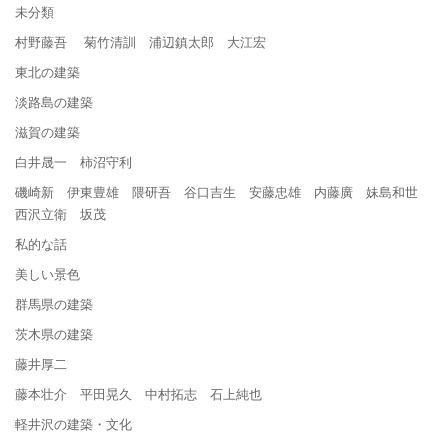
未分類
村野藤吾 菊竹清訓 浦辺鎮太郎 大江宏
東北の建築
淡路島の建築
滋賀の建築
白井晟一 柿沼守利
磯崎新 伊東豊雄 隈研吾 谷口吉生 安藤忠雄 内藤廣 妹島和世
西沢立衛 坂茂
私的な話
美しい景色
群馬県の建築
茨木県の建築
藤井厚二
藤本壮介 平田晃久 中村拓志 石上純也
軽井沢の建築・文化