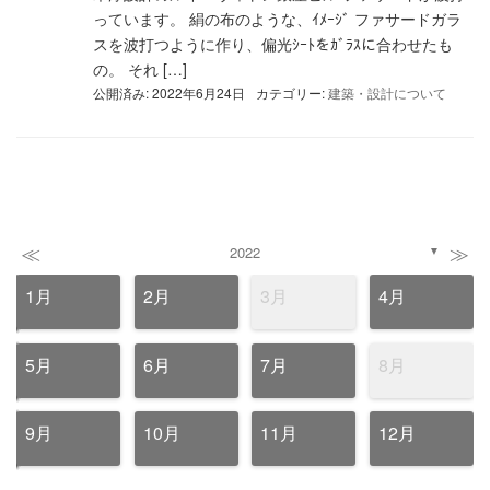
っています。 絹の布のような、ｲﾒｰｼﾞ ファサードガラ
スを波打つように作り、偏光ｼｰﾄをｶﾞﾗｽに合わせたも
の。 それ […]
公開済み: 2022年6月24日
カテゴリー:
建築・設計について
≪
≫
2022
▼
1月
2月
3月
4月
5月
6月
7月
8月
9月
10月
11月
12月