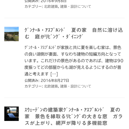
公開済み: 2016年9月8日
カテゴリー:
北欧建築
,
建築・設計について
ｸﾞﾝﾅｰﾙ・ｱｽﾌﾟﾙﾝﾄﾞ 夏の家 自然に溶け込
む 庭がﾘﾋﾞﾝｸﾞ・ﾀﾞｲﾆﾝｸﾞ
ｸﾞﾝﾅｰﾙ・ｱｽﾌﾟﾙﾝﾄﾞが家族と共に夏を楽しむ家は、景色
の良い湖側が妻面、すなわち建物の短編方向となって
います。これだけの景色があるのであれば、建物は90
度振ってどの部屋からも湖が見えるようにするのが普
通と考えます […]
公開済み: 2016年8月27日
カテゴリー:
北欧建築
,
建築・設計について
ｽｳｪｰﾃﾞﾝの建築家ｸﾞﾝﾅｰﾙ・ｱｽﾌﾟﾙﾝﾄﾞ 夏の
家 景色を縁取るﾘﾋﾞﾝｸﾞの大きな窓 ガラ
スが上がり、網戸が降りる多機能窓