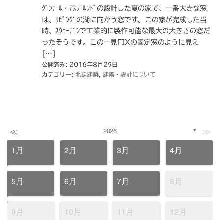
ｸﾞﾝﾅｰﾙ・ｱｽﾌﾟﾙﾝﾄﾞの設計した夏の家で、一番大きな窓
は、ﾘﾋﾞﾝｸﾞの湖に向かう窓です。この家が完成した当
時、ｽｳｪｰﾃﾞﾝで工業的に製作可能な最大の大きさの窓だ
ったそうです。この一見FIXの固定窓のように見え
[…]
公開済み: 2016年8月29日
カテゴリー:
北欧建築
,
建築・設計について
≪
≫
2026
▼
1月
2月
3月
4月
5月
6月
7月
8月
9月
10月
11月
12月