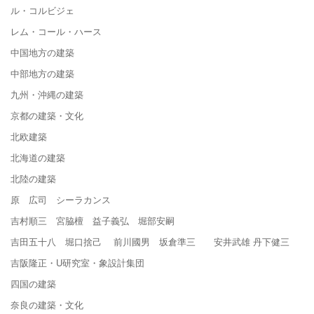
ル・コルビジェ
レム・コール・ハース
中国地方の建築
中部地方の建築
九州・沖縄の建築
京都の建築・文化
北欧建築
北海道の建築
北陸の建築
原 広司 シーラカンス
吉村順三 宮脇檀 益子義弘 堀部安嗣
吉田五十八 堀口捨己 前川國男 坂倉準三 安井武雄 丹下健三
吉阪隆正・U研究室・象設計集団
四国の建築
奈良の建築・文化