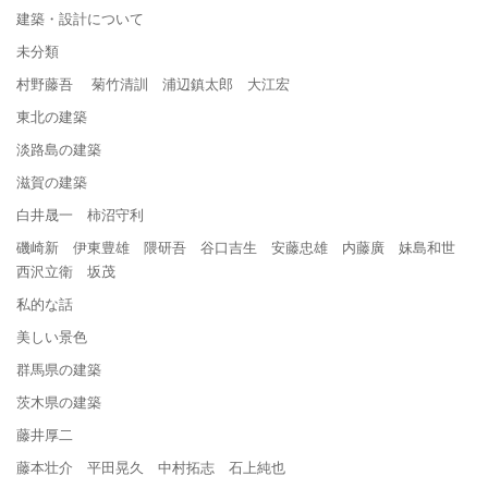
建築・設計について
未分類
村野藤吾 菊竹清訓 浦辺鎮太郎 大江宏
東北の建築
淡路島の建築
滋賀の建築
白井晟一 柿沼守利
磯崎新 伊東豊雄 隈研吾 谷口吉生 安藤忠雄 内藤廣 妹島和世
西沢立衛 坂茂
私的な話
美しい景色
群馬県の建築
茨木県の建築
藤井厚二
藤本壮介 平田晃久 中村拓志 石上純也