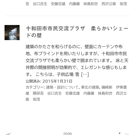
吾 谷口吉生 安藤忠雄 内藤廣 妹島和世 西沢立衛 坂茂
十和田市市民交流プラザ 柔らかいシェー
ドの壁
建築のかたさを和らげるのに、壁面にカーテンや布
地、布ブラインドを用いたりしますが、十和田市市民
交流プラザでも柔らかい壁で囲まれています。 床と天
井際の間接照明が効果的で、エレガントな感じもしま
す。 こちらは、子供広場 雪 […]
公開済み: 2015年1月31日
カテゴリー:
建築・設計について
,
東北の建築
,
磯崎新 伊東豊
雄 隈研吾 谷口吉生 安藤忠雄 内藤廣 妹島和世 西沢立
衛 坂茂
≪
≫
2026
▼