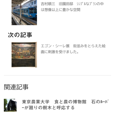
吉村順三 旧園田邸 ｼﾝﾌﾟﾙなﾌﾟﾗﾝの中
は想像以上に豊かな空間
次の記事
エゴン・シーレ展 街並みをとらえた絵
画に刺激を受けました。
関連記事
東京農業大学 食と農の博物館 石のﾙｰﾊﾞ
ｰが廻りの樹木と呼応する