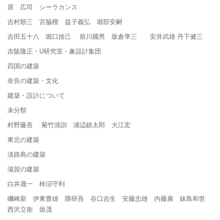
原 広司 シーラカンス
吉村順三 宮脇檀 益子義弘 堀部安嗣
吉田五十八 堀口捨己 前川國男 坂倉準三 安井武雄 丹下健三
吉阪隆正・U研究室・象設計集団
四国の建築
奈良の建築・文化
建築・設計について
未分類
村野藤吾 菊竹清訓 浦辺鎮太郎 大江宏
東北の建築
淡路島の建築
滋賀の建築
白井晟一 柿沼守利
磯崎新 伊東豊雄 隈研吾 谷口吉生 安藤忠雄 内藤廣 妹島和世
西沢立衛 坂茂