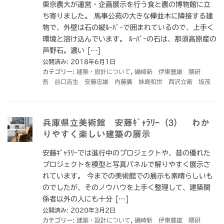
東京農大が運営・企画展示を行う食と農の博物館に立
ち寄りました。 馬事公苑の大きな欅並木に隣接する建
物で、外壁は石の縦ﾙｰﾊﾞｰで囲まれているので、上手く
環境と溶け込んでいます。 ﾙｰﾊﾞｰの石は、那須高原産の
芦野石。濃い […]
公開済み: 2018年6月1日
カテゴリー:
建築・設計について
,
磯崎新 伊東豊雄 隈研
吾 谷口吉生 安藤忠雄 内藤廣 妹島和世 西沢立衛 坂茂
兵庫県立美術館 安藤ｷﾞｬﾗﾘｰ（3） わか
りやすく楽しい建築の展示
安藤ｷﾞｬﾗﾘｰでは進行中のプロジェクトや、昔の優れた
プロジェクトを模型と写真パネルで解りやすく展示さ
れています。 今までの美術館での展示も素晴らしいも
のでしたが、そのノウハウを上手く整理して、建築関
係者以外の人にも十分 […]
公開済み: 2020年3月2日
カテゴリー:
建築・設計について
,
磯崎新 伊東豊雄 隈研