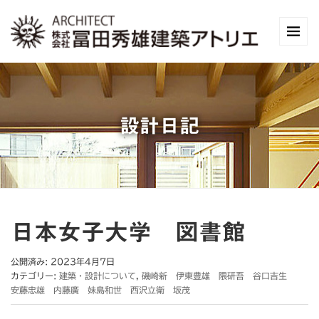
設計日記
日本女子大学 図書館
公開済み: 2023年4月7日
カテゴリー:
建築・設計について
,
磯崎新 伊東豊雄 隈研吾 谷口吉生
安藤忠雄 内藤廣 妹島和世 西沢立衛 坂茂