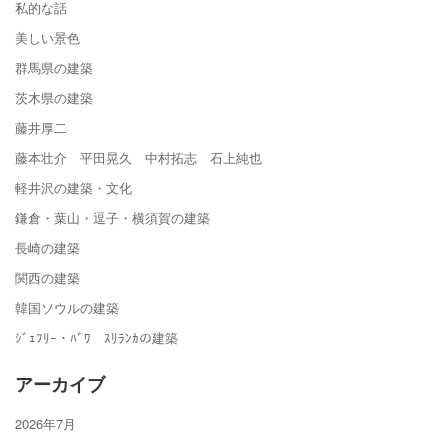
私的な話
美しい景色
群馬県の建築
茨木県の建築
藤井厚二
藤本壮介 平田晃久 中村拓志 石上純也
軽井沢の建築・文化
鎌倉・葉山・逗子・横須賀の建築
長崎の建築
関西の建築
韓国ソウルの建築
ｼﾞｪﾌﾘｰ・ﾊﾞﾜ ｽﾘﾗﾝｶの建築
アーカイブ
2026年7月