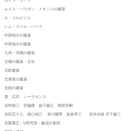
ルイス・バラガン メキシコの建築
ル・コルビジェ
レム・コール・ハース
中国地方の建築
中部地方の建築
九州・沖縄の建築
京都の建築・文化
北欧建築
北海道の建築
北陸の建築
原 広司 シーラカンス
吉村順三 宮脇檀 益子義弘 堀部安嗣
吉田五十八 堀口捨己 前川國男 坂倉準三 安井武雄 丹下健三
吉阪隆正・U研究室・象設計集団