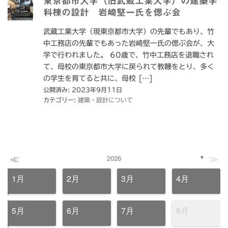
東京都市大学（旧武蔵工業大学）の建築学
科棟の設計 岩崎堅一氏を偲ぶ会
武蔵工業大学（現東京都市大学）の先輩でもあり、竹
中工務店の先輩でもあった岩崎堅一氏の偲ぶ会が、大
学で行われました。 60歳で、竹中工務店を退職され
て、母校の東京都市大学に戻られて教鞭をとり、多く
の学生を育てると共に、母校 […]
公開済み: 2023年9月11日
カテゴリー:
建築・設計について
≪
≫
2026
▼
1月
2月
3月
4月
5月
6月
7月
8月