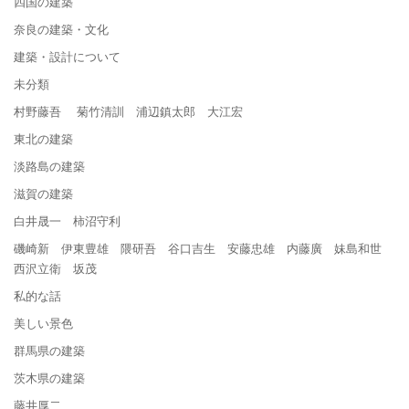
四国の建築
奈良の建築・文化
建築・設計について
未分類
村野藤吾 菊竹清訓 浦辺鎮太郎 大江宏
東北の建築
淡路島の建築
滋賀の建築
白井晟一 柿沼守利
磯崎新 伊東豊雄 隈研吾 谷口吉生 安藤忠雄 内藤廣 妹島和世
西沢立衛 坂茂
私的な話
美しい景色
群馬県の建築
茨木県の建築
藤井厚二