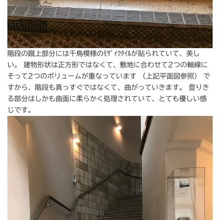
階段の蹴上部分には千鳥模様のﾓｻﾞｲｸﾀｲﾙが貼られていて、美し
い。 建物形状は正方形ではなくて、敷地に合わせて2つの軸線に
そって2つのボリュームが重なっています （上記平面図参照） で
すから、階段も真っすぐではなくて、曲がっていきます。 登りき
る部分はしかも曲面に柔らかく処理されていて、とても優しい感
じです。