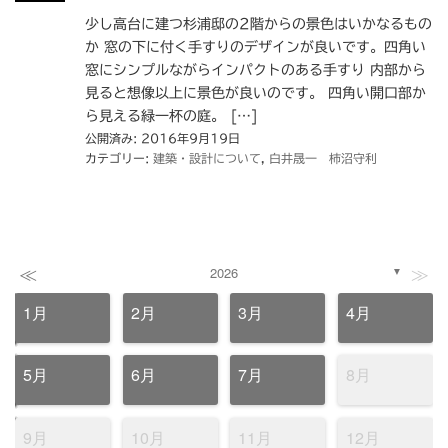
少し高台に建つ杉浦邸の2階からの景色はいかなるもの
か 窓の下に付く手すりのデザインが良いです。四角い
窓にシンプルながらインパクトのある手すり 内部から
見ると想像以上に景色が良いのです。 四角い開口部か
ら見える緑一杯の庭。 […]
公開済み: 2016年9月19日
カテゴリー:
建築・設計について
,
白井晟一 柿沼守利
≪
≫
2026
▼
1月
2月
3月
4月
5月
6月
7月
8月
9月
10月
11月
12月