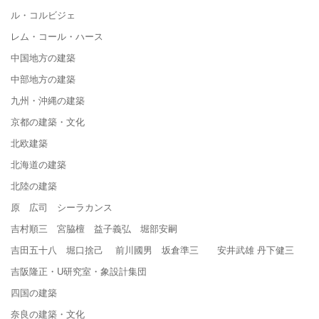
ル・コルビジェ
レム・コール・ハース
中国地方の建築
中部地方の建築
九州・沖縄の建築
京都の建築・文化
北欧建築
北海道の建築
北陸の建築
原 広司 シーラカンス
吉村順三 宮脇檀 益子義弘 堀部安嗣
吉田五十八 堀口捨己 前川國男 坂倉準三 安井武雄 丹下健三
吉阪隆正・U研究室・象設計集団
四国の建築
奈良の建築・文化