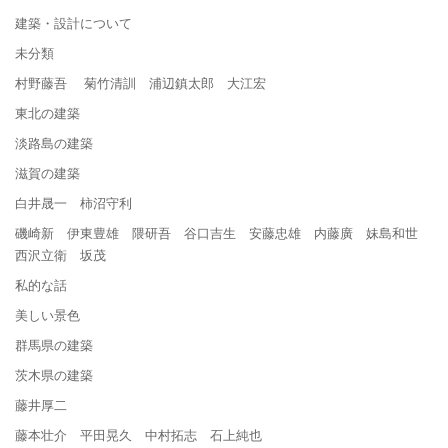
建築・設計について
未分類
村野藤吾 菊竹清訓 浦辺鎮太郎 大江宏
東北の建築
淡路島の建築
滋賀の建築
白井晟一 柿沼守利
磯崎新 伊東豊雄 隈研吾 谷口吉生 安藤忠雄 内藤廣 妹島和世
西沢立衛 坂茂
私的な話
美しい景色
群馬県の建築
茨木県の建築
藤井厚二
藤本壮介 平田晃久 中村拓志 石上純也