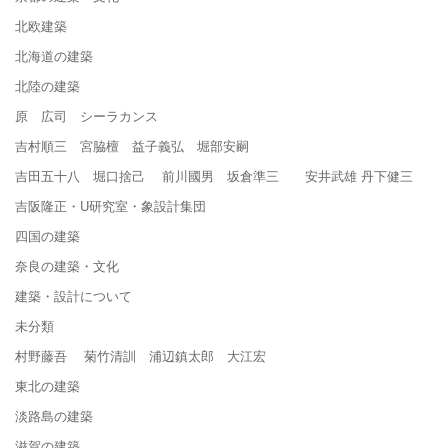
北欧建築
北海道の建築
北陸の建築
原 広司 シーラカンス
吉村順三 宮脇檀 益子義弘 堀部安嗣
吉田五十八 堀口捨己 前川國男 坂倉準三 安井武雄 丹下健三
吉阪隆正・U研究室・象設計集団
四国の建築
奈良の建築・文化
建築・設計について
未分類
村野藤吾 菊竹清訓 浦辺鎮太郎 大江宏
東北の建築
淡路島の建築
滋賀の建築