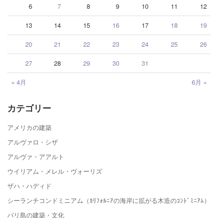
6
7
8
9
10
11
12
13
14
15
16
17
18
19
20
21
22
23
24
25
26
27
28
29
30
31
« 4月
6月 »
カテゴリー
アメリカの建築
アルヴァロ・シザ
アルヴァ・アアルト
ウイリアム・メレル・ヴォーリズ
ザハ・ハディド
シーランチコンドミニアム（ｶﾘﾌｫﾙﾆｱの海岸に拡がる木造のｺﾝﾄﾞﾐﾆｱﾑ）
バリ島の建築・文化