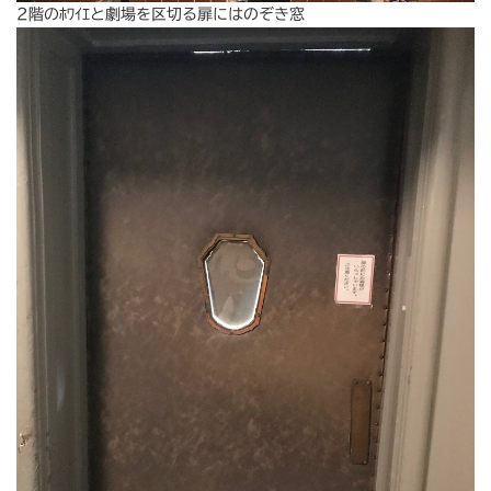
2階のﾎﾜｲｴと劇場を区切る扉にはのぞき窓