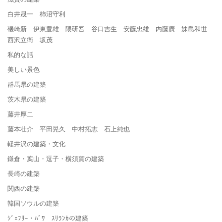
白井晟一 柿沼守利
磯崎新 伊東豊雄 隈研吾 谷口吉生 安藤忠雄 内藤廣 妹島和世
西沢立衛 坂茂
私的な話
美しい景色
群馬県の建築
茨木県の建築
藤井厚二
藤本壮介 平田晃久 中村拓志 石上純也
軽井沢の建築・文化
鎌倉・葉山・逗子・横須賀の建築
長崎の建築
関西の建築
韓国ソウルの建築
ｼﾞｪﾌﾘｰ・ﾊﾞﾜ ｽﾘﾗﾝｶの建築