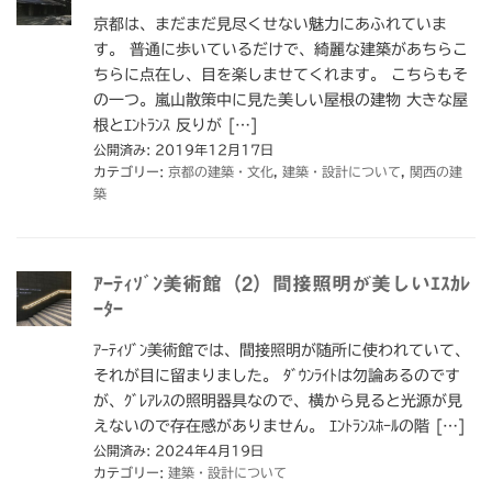
京都は、まだまだ見尽くせない魅力にあふれていま
す。 普通に歩いているだけで、綺麗な建築があちらこ
ちらに点在し、目を楽しませてくれます。 こちらもそ
の一つ。嵐山散策中に見た美しい屋根の建物 大きな屋
根とｴﾝﾄﾗﾝｽ 反りが […]
公開済み: 2019年12月17日
カテゴリー:
京都の建築・文化
,
建築・設計について
,
関西の建
築
ｱｰﾃｨｿﾞﾝ美術館（2）間接照明が美しいｴｽｶﾚ
ｰﾀｰ
ｱｰﾃｨｿﾞﾝ美術館では、間接照明が随所に使われていて、
それが目に留まりました。 ﾀﾞｳﾝﾗｲﾄは勿論あるのです
が、ｸﾞﾚｱﾚｽの照明器具なので、横から見ると光源が見
えないので存在感がありません。 ｴﾝﾄﾗﾝｽﾎｰﾙの階 […]
公開済み: 2024年4月19日
カテゴリー:
建築・設計について