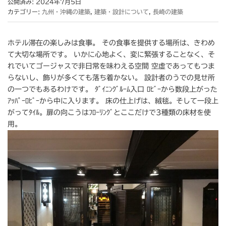
公開済み: 2024年7月5日
カテゴリー:
九州・沖縄の建築
,
建築・設計について
,
長崎の建築
ホテル滞在の楽しみは食事。 その食事を提供する場所は、きわめ
て大切な場所です。 いかに心地よく、変に緊張することなく、そ
れでいてゴージャスで非日常を味わえる空間 空虚であってもつま
らないし、飾りが多くても落ち着かない。 設計者のうでの見せ所
の一つでもあるわけです。 ﾀﾞｲﾆﾝｸﾞﾙｰﾑ入口 ﾛﾋﾞｰから数段上がった
ｱｯﾊﾟｰﾛﾋﾞｰから中に入ります。 床の仕上げは、絨毯。そして一段上
がってﾀｲﾙ。扉の向こうはﾌﾛｰﾘﾝｸﾞとここだけで3種類の床材を使
用。