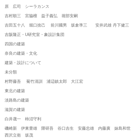
原 広司 シーラカンス
吉村順三 宮脇檀 益子義弘 堀部安嗣
吉田五十八 堀口捨己 前川國男 坂倉準三 安井武雄 丹下健三
吉阪隆正・U研究室・象設計集団
四国の建築
奈良の建築・文化
建築・設計について
未分類
村野藤吾 菊竹清訓 浦辺鎮太郎 大江宏
東北の建築
淡路島の建築
滋賀の建築
白井晟一 柿沼守利
磯崎新 伊東豊雄 隈研吾 谷口吉生 安藤忠雄 内藤廣 妹島和世
西沢立衛 坂茂