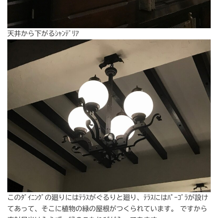
天井から下がるｼｬﾝﾃﾞﾘｱ
このﾀﾞｲﾆﾝｸﾞの廻りにはﾃﾗｽがぐるりと廻り、ﾃﾗｽにはﾊﾟｰｺﾞﾗが設け
てあって、そこに植物の緑の屋根がつくられています。 ですから