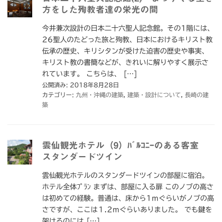
方をした殉教者達の栄光の間
今井兼次設計の日本二十六聖人記念館。その1階には、
26聖人のたどった旅と殉教、日本におけるキリスト教
伝承の歴史、キリシタンが受けた迫害の歴史や事実、
キリスト教の書簡などが、きれいに解りやすく展示さ
れています。 こちらは、 […]
公開済み: 2018年8月28日
カテゴリー:
九州・沖縄の建築
,
建築・設計について
,
長崎の建
築
雲仙観光ホテル（9）ﾊﾞﾙｺﾆｰのある客室
スタンダードツイン
雲仙観光ホテルのスタンダードツインの部屋に宿泊。
ホテル全体ﾌﾟﾗﾝ まずは、部屋に入る扉 このノブの高さ
は初めての経験。普通は、床から1ｍぐらいがノブの高
さですが、ここは１.2ｍぐらいありました。 でも鍵を
架けるのには […]