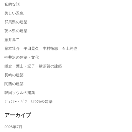
私的な話
美しい景色
群馬県の建築
茨木県の建築
藤井厚二
藤本壮介 平田晃久 中村拓志 石上純也
軽井沢の建築・文化
鎌倉・葉山・逗子・横須賀の建築
長崎の建築
関西の建築
韓国ソウルの建築
ｼﾞｪﾌﾘｰ・ﾊﾞﾜ ｽﾘﾗﾝｶの建築
アーカイブ
2026年7月