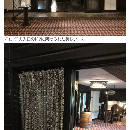
ﾀﾞｲﾆﾝｸﾞの入口のﾄﾞｱに架けられた美しいﾚｰｽ。