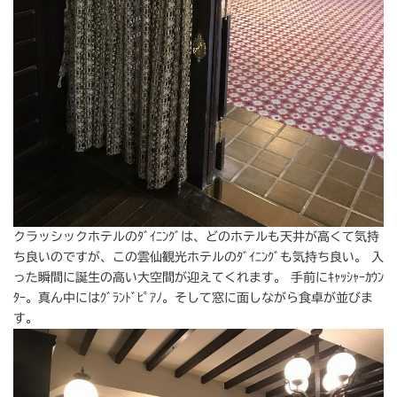
クラッシックホテルのﾀﾞｲﾆﾝｸﾞは、どのホテルも天井が高くて気持
ち良いのですが、この雲仙観光ホテルのﾀﾞｲﾆﾝｸﾞも気持ち良い。 入
った瞬間に誕生の高い大空間が迎えてくれます。 手前にｷｬｯｼｬｰｶｳﾝ
ﾀｰ。真ん中にはｸﾞﾗﾝﾄﾞﾋﾟｱﾉ。そして窓に面しながら食卓が並びま
す。