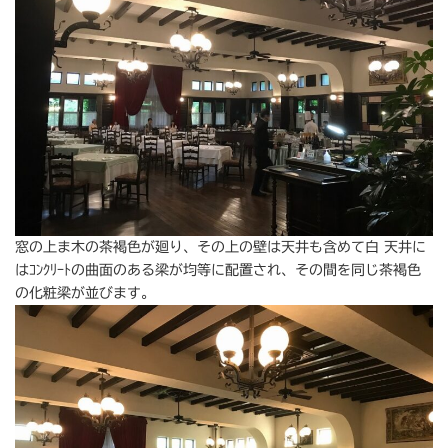
窓の上ま木の茶褐色が廻り、その上の壁は天井も含めて白 天井に
はｺﾝｸﾘｰﾄの曲面のある梁が均等に配置され、その間を同じ茶褐色
の化粧梁が並びます。