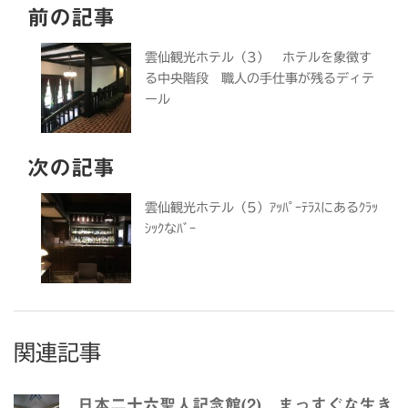
前の記事
雲仙観光ホテル（3） ホテルを象徴す
る中央階段 職人の手仕事が残るディテ
ール
次の記事
雲仙観光ホテル（5）ｱｯﾊﾟｰﾃﾗｽにあるｸﾗｯ
ｼｯｸなﾊﾞｰ
関連記事
日本二十六聖人記念館(2) まっすぐな生き