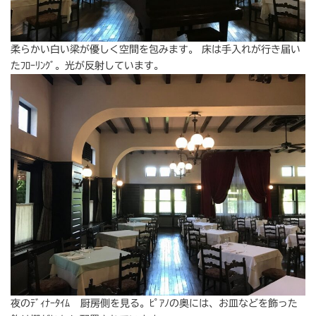
柔らかい白い梁が優しく空間を包みます。 床は手入れが行き届い
たﾌﾛｰﾘﾝｸﾞ。光が反射しています。
夜のﾃﾞｨﾅｰﾀｲﾑ 厨房側を見る。ﾋﾟｱﾉの奥には、お皿などを飾った