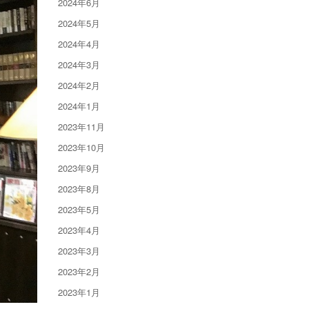
2024年6月
2024年5月
2024年4月
2024年3月
2024年2月
2024年1月
2023年11月
2023年10月
2023年9月
2023年8月
2023年5月
2023年4月
2023年3月
2023年2月
2023年1月