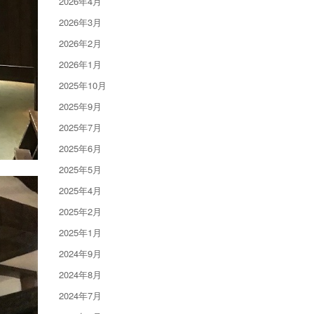
2026年4月
2026年3月
2026年2月
2026年1月
2025年10月
2025年9月
2025年7月
2025年6月
2025年5月
2025年4月
2025年2月
2025年1月
2024年9月
2024年8月
2024年7月