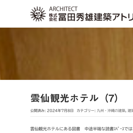
雲仙観光ホテル（7）
公開済み: 2024年7月8日
カテゴリー:
九州・沖縄の建築
,
建
雲仙観光ホテルにある図書 中途半端な読書ｽﾍﾟｰｽで