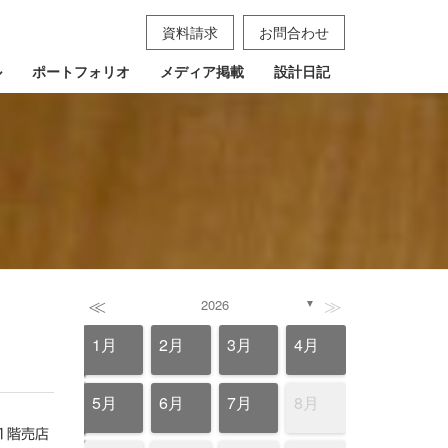
資料請求
お問合わせ
ル
ポートフォリオ
メディア掲載
設計日記
≪
≫
2026
▼
4月
4月
4月
4月
4月
4月
4月
4月
4月
4月
4月
4月
4月
4月
4月
4月
4月
1月
2月
3月
4月
8月
8月
8月
8月
8月
8月
8月
8月
8月
8月
8月
8月
8月
8月
8月
8月
8月
5月
6月
7月
8月
1階売店