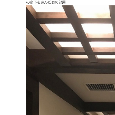
の廊下を進んだ奥の部屋