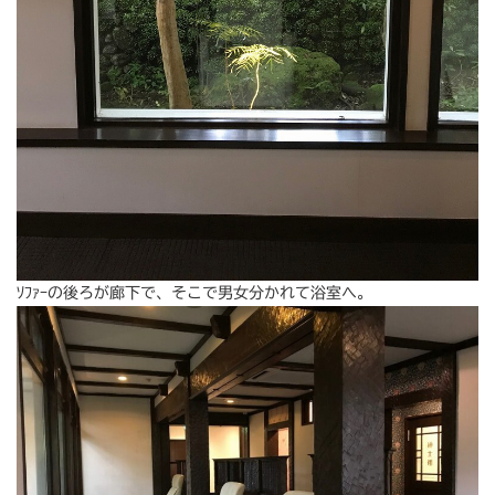
ｿﾌｧｰの後ろが廊下で、そこで男女分かれて浴室へ。