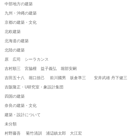
中部地方の建築
九州・沖縄の建築
京都の建築・文化
北欧建築
北海道の建築
北陸の建築
原 広司 シーラカンス
吉村順三 宮脇檀 益子義弘 堀部安嗣
吉田五十八 堀口捨己 前川國男 坂倉準三 安井武雄 丹下健三
吉阪隆正・U研究室・象設計集団
四国の建築
奈良の建築・文化
建築・設計について
未分類
村野藤吾 菊竹清訓 浦辺鎮太郎 大江宏