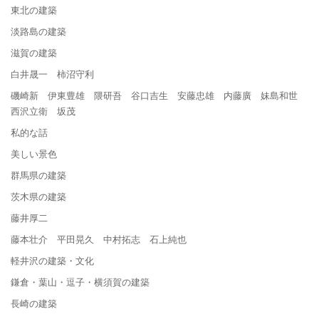
東北の建築
淡路島の建築
滋賀の建築
白井晟一 柿沼守利
磯崎新 伊東豊雄 隈研吾 谷口吉生 安藤忠雄 内藤廣 妹島和世
西沢立衛 坂茂
私的な話
美しい景色
群馬県の建築
茨木県の建築
藤井厚二
藤本壮介 平田晃久 中村拓志 石上純也
軽井沢の建築・文化
鎌倉・葉山・逗子・横須賀の建築
長崎の建築