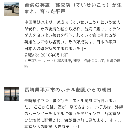
台湾の英雄 鄭成功（ていせいこう）が生
まれ、育った平戸
中国明朝の末期、鄭成功（ていせいこう）という武人
が現れ、その後清と戦うも敗れ、台湾に渡り、オラン
ダ人を追い出し善政を行う。若くして病に倒れるが、
英雄として今も名高い。その鄭成功は、日本の平戸に
日本人の母を持ち生まれました […]
公開済み: 2018年8月16日
カテゴリー:
九州・沖縄の建築
,
建築・設計について
,
長崎の建
築
長崎県平戸市のホテル蘭風からの朝日
長崎県平戸に仕事で行き、ホテル蘭風に宿泊しまし
た。 ここからは、海が一望できます。 ホテルは、沖縄
のムーンビーチホテルに倣ったデザインで、各客室が
ひな壇状に配置され、海が目の前に見えます。 ホテル
客室からの眺望 大きなテ […]