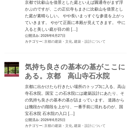
京都で比叡山を借景とした庭といえば圓通寺がまず浮
かぶのですが、この正伝寺もまさに比叡山を借景とし
た庭が素晴らしい。 やや長いまっすぐな参道を上がっ
ていきます。 やがて正面に本殿が見えてきます。 中に
入ると美しい庭が目の前 […]
公開済み: 2026年6月27日
カテゴリー:
京都の建築・文化
,
建築・設計について
気持ち良さの基本の基がここに
ある。京都 高山寺石水院
京都に出かけたら行きたい場所のトップ3に入る、高山
寺石水院。国宝 この石水院には建築設計にあたり、そ
の気持ち良さの基本の基が詰まっています。 道路から
は幾段かの階段を上がり、一番手前に現れるのが、国
宝石水院 石水院の入口 […]
公開済み: 2026年6月25日
カテゴリー:
京都の建築・文化
,
建築・設計について