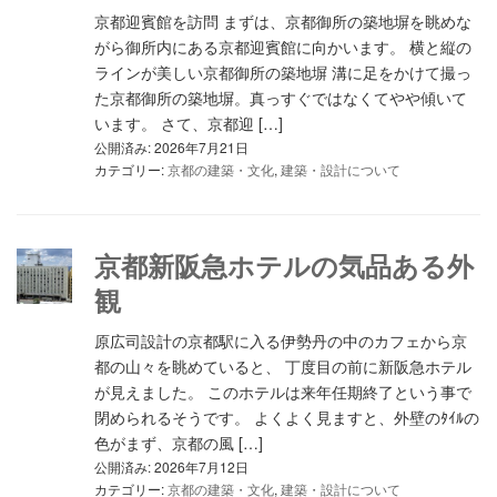
京都迎賓館を訪問 まずは、京都御所の築地塀を眺めな
がら御所内にある京都迎賓館に向かいます。 横と縦の
ラインが美しい京都御所の築地塀 溝に足をかけて撮っ
た京都御所の築地塀。真っすぐではなくてやや傾いて
います。 さて、京都迎 […]
公開済み: 2026年7月21日
カテゴリー:
京都の建築・文化
,
建築・設計について
京都新阪急ホテルの気品ある外
観
原広司設計の京都駅に入る伊勢丹の中のカフェから京
都の山々を眺めていると、 丁度目の前に新阪急ホテル
が見えました。 このホテルは来年任期終了という事で
閉められるそうです。 よくよく見ますと、外壁のﾀｲﾙの
色がまず、京都の風 […]
公開済み: 2026年7月12日
カテゴリー:
京都の建築・文化
,
建築・設計について