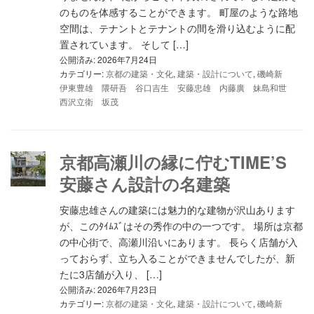
のものを体感することができます。 町屋のような路地
空間は、テナントとテナントの間を滑り込むように配
置されています。 そして […]
公開済み: 2026年7月24日
カテゴリー:
京都の建築・文化
,
建築・設計について
,
磯崎新
伊東豊雄 隈研吾 谷口吉生 安藤忠雄 内藤廣 妹島和世
西沢立衛 坂茂
京都高瀬川の縁に佇むTIME’S
安藤さん設計の名建築
安藤忠雄さんの建築には魅力的な建物が沢山あります
が、このﾀｲﾑｽﾞはその秀作の中の一つです。 場所は京都
の中心街で、高瀬川沿いにあります。 長らく店舗が入
っておらず、立ち入ることができませんでしたが、新
たに3店舗が入り、 […]
公開済み: 2026年7月23日
カテゴリー:
京都の建築・文化
,
建築・設計について
,
磯崎新