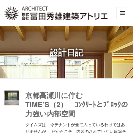
設計日記
京都高瀬川に佇む
TIME’S（2） ｺﾝｸﾘｰﾄとﾌﾞﾛｯｸの
力強い内部空間
タイムズは、今テナントが全て入っているわけではあ
りませんが、 だからこそ、内装のされていない建築そ