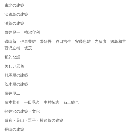
東北の建築
淡路島の建築
滋賀の建築
白井晟一 柿沼守利
磯崎新 伊東豊雄 隈研吾 谷口吉生 安藤忠雄 内藤廣 妹島和世
西沢立衛 坂茂
私的な話
美しい景色
群馬県の建築
茨木県の建築
藤井厚二
藤本壮介 平田晃久 中村拓志 石上純也
軽井沢の建築・文化
鎌倉・葉山・逗子・横須賀の建築
長崎の建築