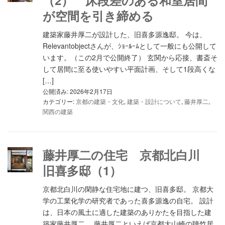
（2） 床段差のある和室居間
が空間を引き締める
建築家藤井厚二が設計した、旧喜多源逸邸。 今は、
Relevantobjectさんが、ｼｮｰﾙｰﾑとして一般にも公開して
います。（この2月で公開終了） 玄関から応接、書斎そ
して居間に至る使いやすい平面計画、そして1段高くな
[…]
公開済み: 2026年2月17日
カテゴリー:
京都の建築・文化
,
建築・設計について
,
藤井厚二
,
関西の建築
藤井厚二の住宅 京都北白川
旧喜多邸（1）
京都北白川の閑静な住宅地に建つ、旧喜多邸。 京都大
学の工業化学の研究者であった喜多源逸の自宅。 設計
は、日本の風土に適した建築のありかたを目指した建
築家藤井厚二。 藤井厚二といえば京都大山崎の聴竹居