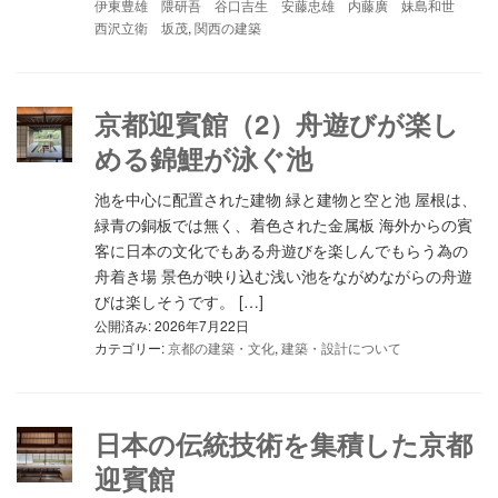
伊東豊雄 隈研吾 谷口吉生 安藤忠雄 内藤廣 妹島和世
西沢立衛 坂茂
,
関西の建築
京都迎賓館（2）舟遊びが楽し
める錦鯉が泳ぐ池
池を中心に配置された建物 緑と建物と空と池 屋根は、
緑青の銅板では無く、着色された金属板 海外からの賓
客に日本の文化でもある舟遊びを楽しんでもらう為の
舟着き場 景色が映り込む浅い池をながめながらの舟遊
びは楽しそうです。 […]
公開済み: 2026年7月22日
カテゴリー:
京都の建築・文化
,
建築・設計について
日本の伝統技術を集積した京都
迎賓館