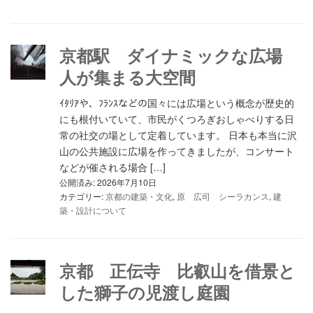
京都駅 ダイナミックな広場
人が集まる大空間
ｲﾀﾘｱや、ﾌﾗﾝｽなどの国々には広場という概念が歴史的
にも根付いていて、市民がくつろぎおしゃべりする日
常の社交の場として定着しています。 日本も本当に沢
山の公共施設に広場を作ってきましたが、コンサート
などが催される場合 […]
公開済み: 2026年7月10日
カテゴリー:
京都の建築・文化
,
原 広司 シーラカンス
,
建
築・設計について
京都 正伝寺 比叡山を借景と
した獅子の児渡し庭園