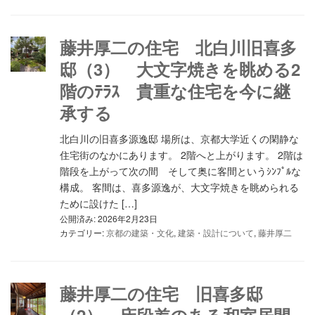
藤井厚二の住宅 北白川旧喜多
邸（3） 大文字焼きを眺める2
階のﾃﾗｽ 貴重な住宅を今に継
承する
北白川の旧喜多源逸邸 場所は、京都大学近くの閑静な
住宅街のなかにあります。 2階へと上がります。 2階は
階段を上がって次の間 そして奥に客間というｼﾝﾌﾟﾙな
構成。 客間は、喜多源逸が、大文字焼きを眺められる
ために設けた […]
公開済み: 2026年2月23日
カテゴリー:
京都の建築・文化
,
建築・設計について
,
藤井厚二
藤井厚二の住宅 旧喜多邸