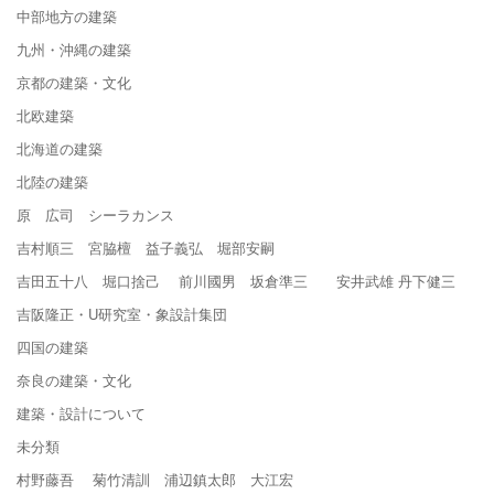
中部地方の建築
九州・沖縄の建築
京都の建築・文化
北欧建築
北海道の建築
北陸の建築
原 広司 シーラカンス
吉村順三 宮脇檀 益子義弘 堀部安嗣
吉田五十八 堀口捨己 前川國男 坂倉準三 安井武雄 丹下健三
吉阪隆正・U研究室・象設計集団
四国の建築
奈良の建築・文化
建築・設計について
未分類
村野藤吾 菊竹清訓 浦辺鎮太郎 大江宏