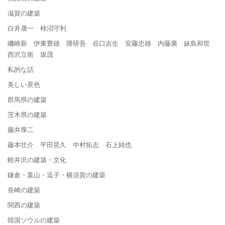
滋賀の建築
白井晟一 柿沼守利
磯崎新 伊東豊雄 隈研吾 谷口吉生 安藤忠雄 内藤廣 妹島和世
西沢立衛 坂茂
私的な話
美しい景色
群馬県の建築
茨木県の建築
藤井厚二
藤本壮介 平田晃久 中村拓志 石上純也
軽井沢の建築・文化
鎌倉・葉山・逗子・横須賀の建築
長崎の建築
関西の建築
韓国ソウルの建築