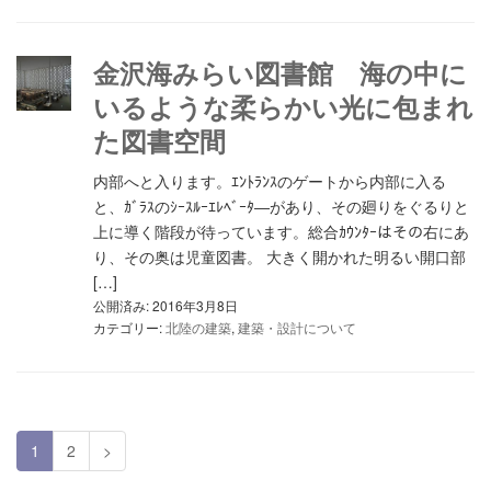
金沢海みらい図書館 海の中に
いるような柔らかい光に包まれ
た図書空間
内部へと入ります。ｴﾝﾄﾗﾝｽのゲートから内部に入る
と、ｶﾞﾗｽのｼｰｽﾙｰｴﾚﾍﾞｰﾀ―があり、その廻りをぐるりと
上に導く階段が待っています。総合ｶｳﾝﾀｰはその右にあ
り、その奥は児童図書。 大きく開かれた明るい開口部
[…]
公開済み: 2016年3月8日
カテゴリー:
北陸の建築
,
建築・設計について
1
2
>