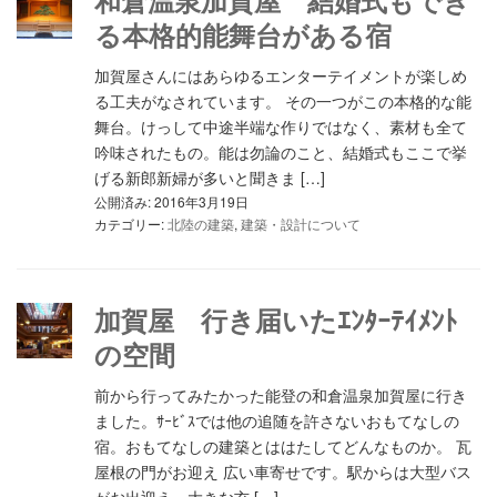
和倉温泉加賀屋 結婚式もでき
る本格的能舞台がある宿
加賀屋さんにはあらゆるエンターテイメントが楽しめ
る工夫がなされています。 その一つがこの本格的な能
舞台。けっして中途半端な作りではなく、素材も全て
吟味されたもの。能は勿論のこと、結婚式もここで挙
げる新郎新婦が多いと聞きま […]
公開済み: 2016年3月19日
カテゴリー:
北陸の建築
,
建築・設計について
加賀屋 行き届いたｴﾝﾀｰﾃｲﾒﾝﾄ
の空間
前から行ってみたかった能登の和倉温泉加賀屋に行き
ました。ｻｰﾋﾞｽでは他の追随を許さないおもてなしの
宿。おもてなしの建築とははたしてどんなものか。 瓦
屋根の門がお迎え 広い車寄せです。駅からは大型バス