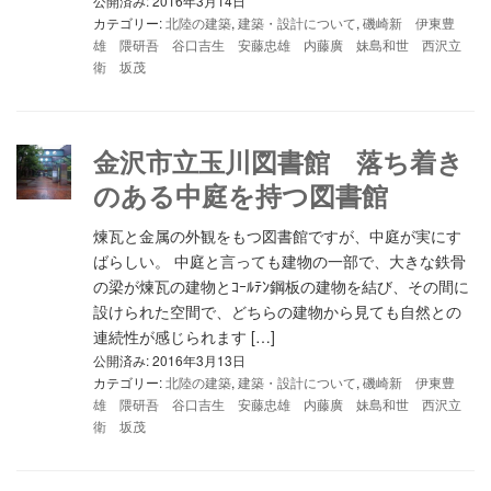
公開済み: 2016年3月14日
カテゴリー:
北陸の建築
,
建築・設計について
,
磯崎新 伊東豊
雄 隈研吾 谷口吉生 安藤忠雄 内藤廣 妹島和世 西沢立
衛 坂茂
金沢市立玉川図書館 落ち着き
のある中庭を持つ図書館
煉瓦と金属の外観をもつ図書館ですが、中庭が実にす
ばらしい。 中庭と言っても建物の一部で、大きな鉄骨
の梁が煉瓦の建物とｺｰﾙﾃﾝ鋼板の建物を結び、その間に
設けられた空間で、どちらの建物から見ても自然との
連続性が感じられます […]
公開済み: 2016年3月13日
カテゴリー:
北陸の建築
,
建築・設計について
,
磯崎新 伊東豊
雄 隈研吾 谷口吉生 安藤忠雄 内藤廣 妹島和世 西沢立
衛 坂茂