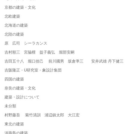
京都の建築・文化
北欧建築
北海道の建築
北陸の建築
原 広司 シーラカンス
吉村順三 宮脇檀 益子義弘 堀部安嗣
吉田五十八 堀口捨己 前川國男 坂倉準三 安井武雄 丹下健三
吉阪隆正・U研究室・象設計集団
四国の建築
奈良の建築・文化
建築・設計について
未分類
村野藤吾 菊竹清訓 浦辺鎮太郎 大江宏
東北の建築
淡路島の建築