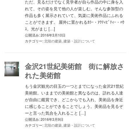
ただ、見るだけでなく見学者が自ら作品の中に身を入
れて、その姿を見て他の人が楽しむ。そんな参加型の
作品も多く展示されていて、気楽に美術作品にふれる
ことができます。 屋外に置かれるｶﾗｰ・ｱｸﾃｨﾋﾞﾃｨｰ・ﾊｳ
ｽ。光がまじ […]
公開済み: 2016年3月10日
カテゴリー:
北陸の建築
,
建築・設計について
金沢21世紀美術館 街に解放さ
れた美術館
もう金沢観光の目玉の一つとまでになった金沢21世紀
美術館。いままでの美術館と異なるのは、訪れる人達
が自由に鑑賞でき、どこからでも入れ、美術品を身近
に感じることができることでしょう。美術品を見るぞ
ーと言った気合を入れること […]
公開済み: 2016年3月9日
カテゴリー:
北陸の建築
,
建築・設計について