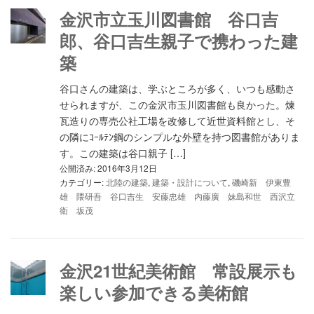
金沢市立玉川図書館 谷口吉
郎、谷口吉生親子で携わった建
築
谷口さんの建築は、学ぶところが多く、いつも感動さ
せられますが、この金沢市玉川図書館も良かった。煉
瓦造りの専売公社工場を改修して近世資料館とし、そ
の隣にｺｰﾙﾃﾝ鋼のシンプルな外壁を持つ図書館がありま
す。この建築は谷口親子 […]
公開済み: 2016年3月12日
カテゴリー:
北陸の建築
,
建築・設計について
,
磯崎新 伊東豊
雄 隈研吾 谷口吉生 安藤忠雄 内藤廣 妹島和世 西沢立
衛 坂茂
金沢21世紀美術館 常設展示も
楽しい参加できる美術館