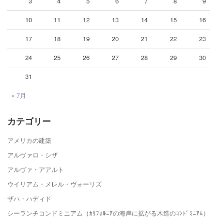
3
4
5
6
7
8
9
10
11
12
13
14
15
16
17
18
19
20
21
22
23
24
25
26
27
28
29
30
31
« 7月
カテゴリー
アメリカの建築
アルヴァロ・シザ
アルヴァ・アアルト
ウイリアム・メレル・ヴォーリズ
ザハ・ハディド
シーランチコンドミニアム（ｶﾘﾌｫﾙﾆｱの海岸に拡がる木造のｺﾝﾄﾞﾐﾆｱﾑ）