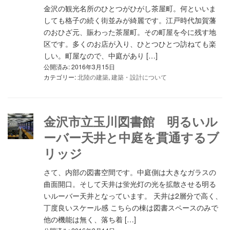
金沢の観光名所のひとつがひがし茶屋町。何といいま
しても格子の続く街並みが綺麗です。江戸時代加賀藩
のおひざ元、賑わった茶屋町。その町屋を今に残す地
区です。多くのお店が入り、ひとつひとつ訪ねても楽
しい。町屋なので、中庭があり […]
公開済み: 2016年3月15日
カテゴリー:
北陸の建築
,
建築・設計について
金沢市立玉川図書館 明るいル
ーバー天井と中庭を貫通するブ
リッジ
さて、内部の図書空間です。中庭側は大きなガラスの
曲面開口。そして天井は蛍光灯の光を拡散させる明る
いルーバー天井となっています。 天井は2層分で高く、
丁度良いスケール感 こちらの棟は図書スペースのみで
他の機能は無く、落ち着 […]