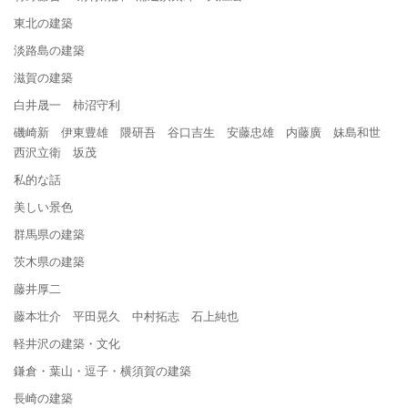
東北の建築
淡路島の建築
滋賀の建築
白井晟一 柿沼守利
磯崎新 伊東豊雄 隈研吾 谷口吉生 安藤忠雄 内藤廣 妹島和世
西沢立衛 坂茂
私的な話
美しい景色
群馬県の建築
茨木県の建築
藤井厚二
藤本壮介 平田晃久 中村拓志 石上純也
軽井沢の建築・文化
鎌倉・葉山・逗子・横須賀の建築
長崎の建築