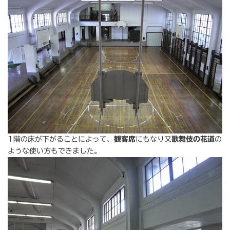
1階の床が下がることによって、
観客席
にもなり又
歌舞伎の花道
の
ような使い方もできました。