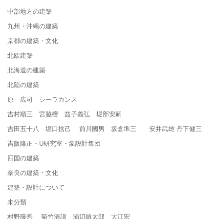
中部地方の建築
九州・沖縄の建築
京都の建築・文化
北欧建築
北海道の建築
北陸の建築
原 広司 シーラカンス
吉村順三 宮脇檀 益子義弘 堀部安嗣
吉田五十八 堀口捨己 前川國男 坂倉準三 安井武雄 丹下健三
吉阪隆正・U研究室・象設計集団
四国の建築
奈良の建築・文化
建築・設計について
未分類
村野藤吾 菊竹清訓 浦辺鎮太郎 大江宏