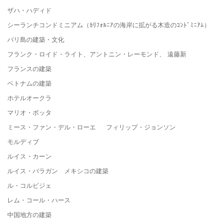
ザハ・ハディド
シーランチコンドミニアム（ｶﾘﾌｫﾙﾆｱの海岸に拡がる木造のｺﾝﾄﾞﾐﾆｱﾑ）
バリ島の建築・文化
フランク・ロイド・ライト、アントニン・レーモンド、 遠藤新
フランスの建築
ベトナムの建築
ホテルオークラ
マリオ・ボッタ
ミース・ファン・デル・ローエ フィリップ・ジョンソン
モルディブ
ルイス・カーン
ルイス・バラガン メキシコの建築
ル・コルビジェ
レム・コール・ハース
中国地方の建築