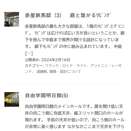
赤星鉄馬邸（3） 庭と繋がるﾘﾋﾞﾝｸﾞ
赤星鉄馬邸の最も大きな部屋は、1階のﾘﾋﾞﾝｸﾞとﾀﾞｲﾆﾝ
ｸﾞ。 ﾘﾋﾞﾝｸﾞは広ければ広い方が良いということか、廊
下を挟んで中庭まで視界が開ける設計になっていま
す。 廊下もﾘﾋﾞﾝｸﾞの中に組み込まれています。 中庭
[…]
公開済み: 2024年2月16日
カテゴリー:
フランク・ロイド・ライト、アントニン・レーモ
ンド、 遠藤新
,
建築・設計について
自由学園明日館(5)
自由学園明日館のメインホールです。扉を開け低い天
井の向こう側に舟底天井、縦スリット開口のホールが
現れます。 手前の天井が低いので、向こう側のホール
が非常に高く感じます なかなかここまで天井を下げら