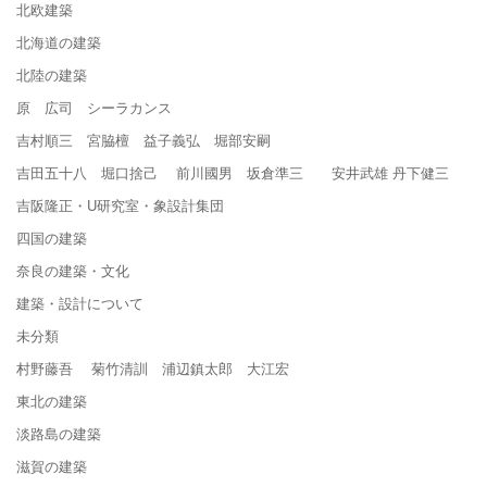
北欧建築
北海道の建築
北陸の建築
原 広司 シーラカンス
吉村順三 宮脇檀 益子義弘 堀部安嗣
吉田五十八 堀口捨己 前川國男 坂倉準三 安井武雄 丹下健三
吉阪隆正・U研究室・象設計集団
四国の建築
奈良の建築・文化
建築・設計について
未分類
村野藤吾 菊竹清訓 浦辺鎮太郎 大江宏
東北の建築
淡路島の建築
滋賀の建築