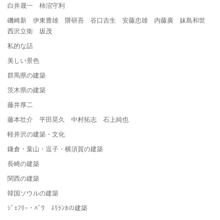
白井晟一 柿沼守利
磯崎新 伊東豊雄 隈研吾 谷口吉生 安藤忠雄 内藤廣 妹島和世
西沢立衛 坂茂
私的な話
美しい景色
群馬県の建築
茨木県の建築
藤井厚二
藤本壮介 平田晃久 中村拓志 石上純也
軽井沢の建築・文化
鎌倉・葉山・逗子・横須賀の建築
長崎の建築
関西の建築
韓国ソウルの建築
ｼﾞｪﾌﾘｰ・ﾊﾞﾜ ｽﾘﾗﾝｶの建築