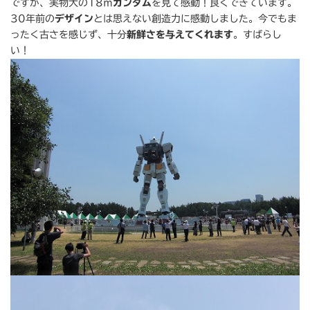
ですが、実物大の18ｍ
ガンダム
を見て感動！良くできています。
30年前の
デザイン
とは思えない創造力に感動しました。今でもま
ったく古さを感じず、十分
新鮮さを与えてくれます
。すばらし
い！