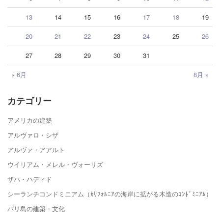
13
14
15
16
17
18
19
20
21
22
23
24
25
26
27
28
29
30
31
« 6月
8月 »
カテゴリー
アメリカの建築
アルヴァロ・シザ
アルヴァ・アアルト
ウイリアム・メレル・ヴォーリズ
ザハ・ハディド
シーランチコンドミニアム（ｶﾘﾌｫﾙﾆｱの海岸に拡がる木造のｺﾝﾄﾞﾐﾆｱﾑ）
バリ島の建築・文化