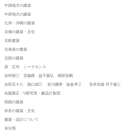
中国地方の建築
中部地方の建築
九州・沖縄の建築
京都の建築・文化
北欧建築
北海道の建築
北陸の建築
原 広司 シーラカンス
吉村順三 宮脇檀 益子義弘 堀部安嗣
吉田五十八 堀口捨己 前川國男 坂倉準三 安井武雄 丹下健三
吉阪隆正・U研究室・象設計集団
四国の建築
奈良の建築・文化
建築・設計について
未分類