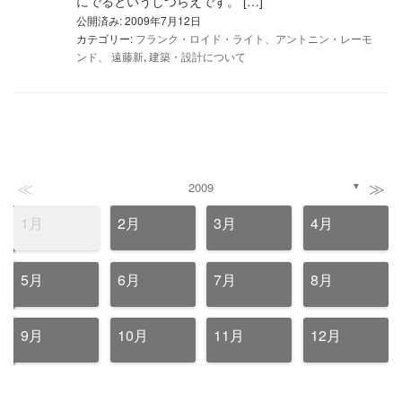
にでるというしつらえです。 […]
公開済み: 2009年7月12日
カテゴリー:
フランク・ロイド・ライト、アントニン・レーモ
ンド、 遠藤新
,
建築・設計について
≪
≫
2009
▼
1月
2月
3月
4月
5月
6月
7月
8月
9月
10月
11月
12月