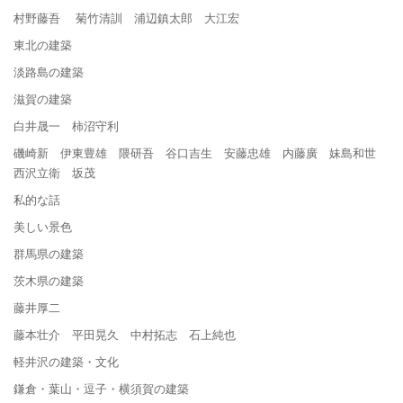
村野藤吾 菊竹清訓 浦辺鎮太郎 大江宏
東北の建築
淡路島の建築
滋賀の建築
白井晟一 柿沼守利
磯崎新 伊東豊雄 隈研吾 谷口吉生 安藤忠雄 内藤廣 妹島和世
西沢立衛 坂茂
私的な話
美しい景色
群馬県の建築
茨木県の建築
藤井厚二
藤本壮介 平田晃久 中村拓志 石上純也
軽井沢の建築・文化
鎌倉・葉山・逗子・横須賀の建築