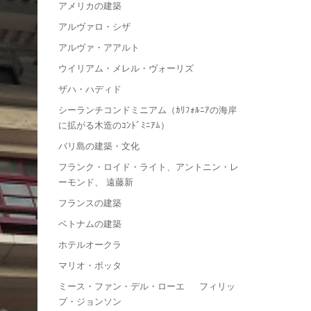
アメリカの建築
アルヴァロ・シザ
アルヴァ・アアルト
ウイリアム・メレル・ヴォーリズ
ザハ・ハディド
シーランチコンドミニアム（ｶﾘﾌｫﾙﾆｱの海岸
に拡がる木造のｺﾝﾄﾞﾐﾆｱﾑ）
バリ島の建築・文化
フランク・ロイド・ライト、アントニン・レ
ーモンド、 遠藤新
フランスの建築
ベトナムの建築
ホテルオークラ
マリオ・ボッタ
ミース・ファン・デル・ローエ フィリッ
プ・ジョンソン