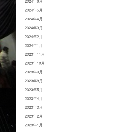
2024年6月
2024年5月
2024年4月
2024年3月
2024年2月
2024年1月
2023年11月
2023年10月
2023年9月
2023年8月
2023年5月
2023年4月
2023年3月
2023年2月
2023年1月