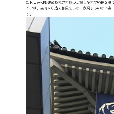
たＲＣ造和風建築も先の大戦の空爆で多大な損傷を受
インは、当時ＲＣ造で和風をいかに表現するのか本当
す。