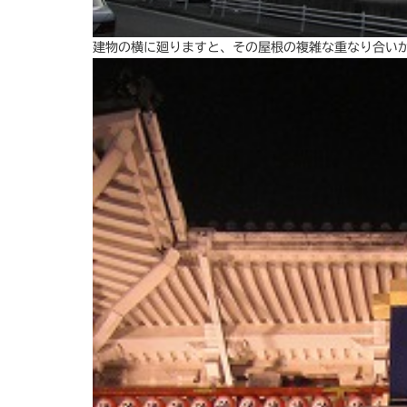
建物の横に廻りますと、その屋根の複雑な重なり合い