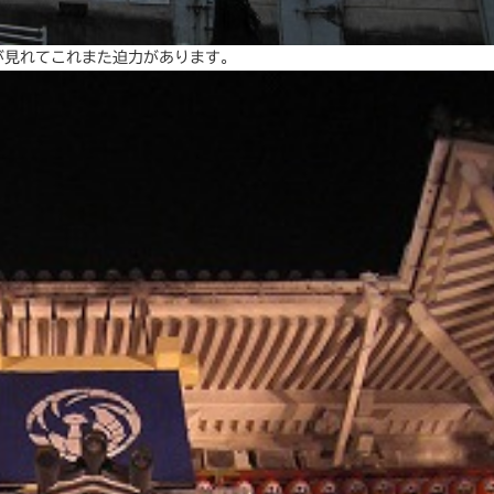
が見れてこれまた迫力があります。