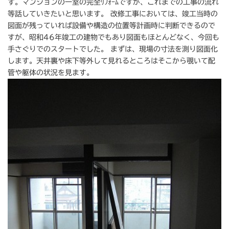
す。マンションの一室の完全ﾘﾌｫｰﾑですが、これまでの工事の流れ
等話していきたいと思います。 改修工事においては、竣工当時の
図面が残っていれば設備や構造の位置等計画時に判断できるので
すが、昭和46年竣工の建物でもあり図面もほとんどなく、今回も
手さぐりでのスタートでした。 まずは、現場の寸法を測り図面化
します。天井裏や床下等外して見れるところはそこから覗いて配
管や躯体の状況を見ます。