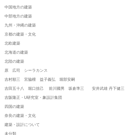
中国地方の建築
中部地方の建築
九州・沖縄の建築
京都の建築・文化
北欧建築
北海道の建築
北陸の建築
原 広司 シーラカンス
吉村順三 宮脇檀 益子義弘 堀部安嗣
吉田五十八 堀口捨己 前川國男 坂倉準三 安井武雄 丹下健三
吉阪隆正・U研究室・象設計集団
四国の建築
奈良の建築・文化
建築・設計について
未分類