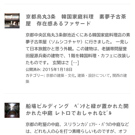
京都烏丸3条 韓国家庭料理 素夢子古茶
屋 存在感あるファサード
京都中央区烏丸3条御池近くにある韓国家庭料理店の素
夢子古茶屋（ソムシコチャヤ）に行きました。 一見し
て日本旅館かと思う外観。この建物は、老舗帯問屋誉
田屋源兵衛の建物で、1階を韓国料理・カフェに改装し
たものです。 玄関はさ […]
公開済み: 2015年1月18日
カテゴリー:
京都の建築・文化
,
建築・設計について
,
関西の建
築
船場ビルディング ﾍﾞﾝﾁと緑が置かれた開
かれた中庭 レトロでおしゃれなﾋﾞﾙ
京都の町屋の中庭、スリランカｼﾞｪﾌﾘｰ・ﾊﾞﾜの中庭など
は、どれも人の心を打つ素晴らしいものですが、オフ