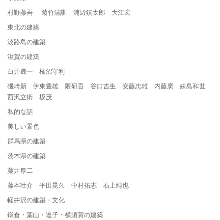
村野藤吾 菊竹清訓 浦辺鎮太郎 大江宏
東北の建築
淡路島の建築
滋賀の建築
白井晟一 柿沼守利
磯崎新 伊東豊雄 隈研吾 谷口吉生 安藤忠雄 内藤廣 妹島和世
西沢立衛 坂茂
私的な話
美しい景色
群馬県の建築
茨木県の建築
藤井厚二
藤本壮介 平田晃久 中村拓志 石上純也
軽井沢の建築・文化
鎌倉・葉山・逗子・横須賀の建築