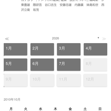
東豊雄 隈研吾 谷口吉生 安藤忠雄 内藤廣 妹島和世 西
沢立衛 坂茂
≪
≫
2026
▼
1月
2月
3月
4月
5月
6月
7月
8月
9月
10月
11月
12月
2010年10月
月
火
水
木
金
土
日