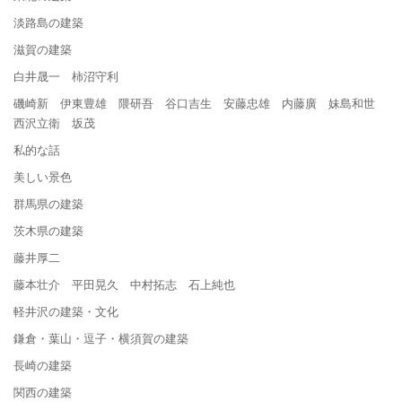
淡路島の建築
滋賀の建築
白井晟一 柿沼守利
磯崎新 伊東豊雄 隈研吾 谷口吉生 安藤忠雄 内藤廣 妹島和世
西沢立衛 坂茂
私的な話
美しい景色
群馬県の建築
茨木県の建築
藤井厚二
藤本壮介 平田晃久 中村拓志 石上純也
軽井沢の建築・文化
鎌倉・葉山・逗子・横須賀の建築
長崎の建築
関西の建築