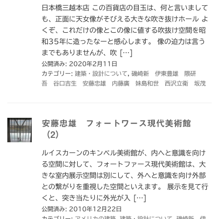
日本橋三越本店 この百貨店の目玉は、何と言いまして
も、正面に天女像がそびえる大きな吹き抜けホール よ
くぞ、これだけの像とこの像に値する吹抜け空間を昭
和35年に造ったなーと感心します。 像の迫力は言う
までもありませんが、吹 […]
公開済み: 2020年2月11日
カテゴリー:
建築・設計について
,
磯崎新 伊東豊雄 隈研
吾 谷口吉生 安藤忠雄 内藤廣 妹島和世 西沢立衛 坂茂
安藤忠雄 フォートワース現代美術館
（2）
ルイスカーンのキンベル美術館が、内へと意識を向け
る空間に対して、フォートファース現代美術館は、大
きな室内展示空間は別にして、外へと意識を向け外部
との繋がりを重視した空間といえます。 展示を見て行
くと、突き当たりに外光が入 […]
公開済み: 2010年12月22日
カテゴリー:
アメリカの建築
,
建築・設計について
,
磯崎新 伊