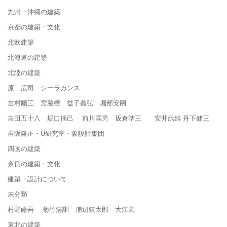
九州・沖縄の建築
京都の建築・文化
北欧建築
北海道の建築
北陸の建築
原 広司 シーラカンス
吉村順三 宮脇檀 益子義弘 堀部安嗣
吉田五十八 堀口捨己 前川國男 坂倉準三 安井武雄 丹下健三
吉阪隆正・U研究室・象設計集団
四国の建築
奈良の建築・文化
建築・設計について
未分類
村野藤吾 菊竹清訓 浦辺鎮太郎 大江宏
東北の建築