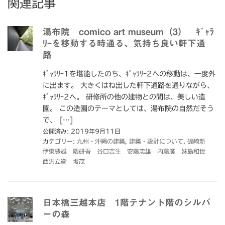
関連記事
湯布院 comico art museum（3） ｷﾞｬﾗ
ﾘｰを移動する時通る、気持ち良い軒下通
路
ｷﾞｬﾗﾘｰ1を堪能したのち、ｷﾞｬﾗﾘｰ2への移動は、一度外
に出ます。 大きくはね出した軒下通路を通りながら、
ｷﾞｬﾗﾘｰ2へ。 研修所の他の建物との間は、美しい造
園。 この造園のテーマとしては、湯布院の自然だそう
で、 […]
公開済み: 2019年9月11日
カテゴリー:
九州・沖縄の建築
,
建築・設計について
,
磯崎新
伊東豊雄 隈研吾 谷口吉生 安藤忠雄 内藤廣 妹島和世
西沢立衛 坂茂
日本橋三越本店 1階テナント階のシルバ
ーの森