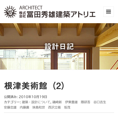
設計日記
根津美術館（2）
公開済み: 2010年10月19日
カテゴリー:
建築・設計について
,
磯崎新 伊東豊雄 隈研吾 谷口吉生
安藤忠雄 内藤廣 妹島和世 西沢立衛 坂茂