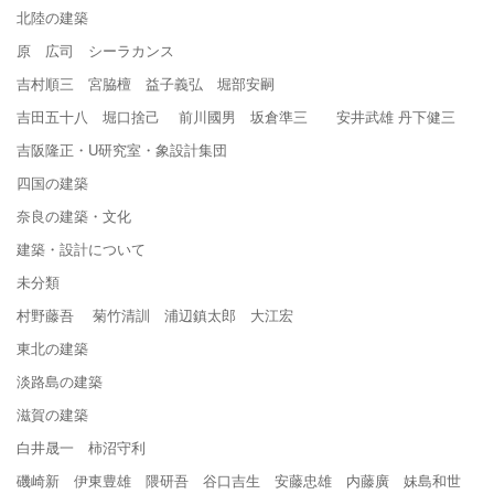
北陸の建築
原 広司 シーラカンス
吉村順三 宮脇檀 益子義弘 堀部安嗣
吉田五十八 堀口捨己 前川國男 坂倉準三 安井武雄 丹下健三
吉阪隆正・U研究室・象設計集団
四国の建築
奈良の建築・文化
建築・設計について
未分類
村野藤吾 菊竹清訓 浦辺鎮太郎 大江宏
東北の建築
淡路島の建築
滋賀の建築
白井晟一 柿沼守利
磯崎新 伊東豊雄 隈研吾 谷口吉生 安藤忠雄 内藤廣 妹島和世