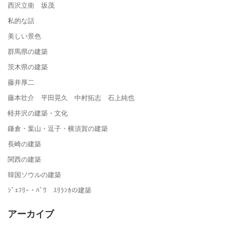
西沢立衛 坂茂
私的な話
美しい景色
群馬県の建築
茨木県の建築
藤井厚二
藤本壮介 平田晃久 中村拓志 石上純也
軽井沢の建築・文化
鎌倉・葉山・逗子・横須賀の建築
長崎の建築
関西の建築
韓国ソウルの建築
ｼﾞｪﾌﾘｰ・ﾊﾞﾜ ｽﾘﾗﾝｶの建築
アーカイブ