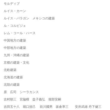
モルディブ
ルイス・カーン
ルイス・バラガン メキシコの建築
ル・コルビジェ
レム・コール・ハース
中国地方の建築
中部地方の建築
九州・沖縄の建築
京都の建築・文化
北欧建築
北海道の建築
北陸の建築
原 広司 シーラカンス
吉村順三 宮脇檀 益子義弘 堀部安嗣
吉田五十八 堀口捨己 前川國男 坂倉準三 安井武雄 丹下健三