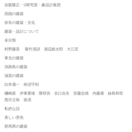
吉阪隆正・U研究室・象設計集団
四国の建築
奈良の建築・文化
建築・設計について
未分類
村野藤吾 菊竹清訓 浦辺鎮太郎 大江宏
東北の建築
淡路島の建築
滋賀の建築
白井晟一 柿沼守利
磯崎新 伊東豊雄 隈研吾 谷口吉生 安藤忠雄 内藤廣 妹島和世
西沢立衛 坂茂
私的な話
美しい景色
群馬県の建築