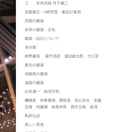
三 安井武雄 丹下健三
吉阪隆正・U研究室・象設計集団
四国の建築
奈良の建築・文化
建築・設計について
未分類
村野藤吾 菊竹清訓 浦辺鎮太郎 大江宏
東北の建築
淡路島の建築
滋賀の建築
白井晟一 柿沼守利
磯崎新 伊東豊雄 隈研吾 谷口吉生 安藤
忠雄 内藤廣 妹島和世 西沢立衛 坂茂
私的な話
美しい景色