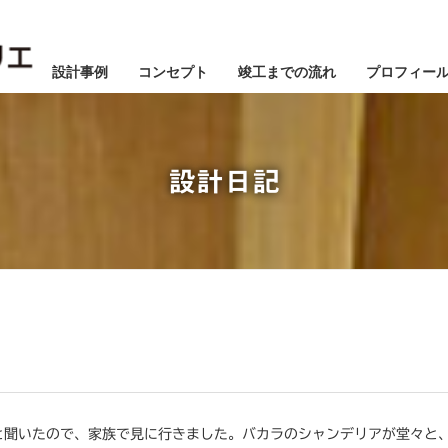
設計事例
コンセプト
竣工までの流れ
プロフィー
設計日記
1月
1月
1月
1月
1月
1月
1月
1月
1月
1月
1月
1月
1月
1月
1月
1月
1月
2月
2月
2月
2月
2月
2月
2月
2月
2月
2月
2月
2月
2月
2月
2月
2月
2月
3月
3月
3月
3月
3月
3月
3月
3月
3月
3月
3月
3月
3月
3月
3月
3月
3月
5月
5月
5月
5月
5月
5月
5月
5月
5月
5月
5月
5月
5月
5月
5月
5月
5月
6月
6月
6月
6月
6月
6月
6月
6月
6月
6月
6月
6月
6月
6月
6月
6月
6月
7月
7月
7月
7月
7月
7月
7月
7月
7月
7月
7月
7月
7月
7月
7月
7月
7月
と聞いたので、家族で見に行きました。バカラのシャンデリアが堂々と