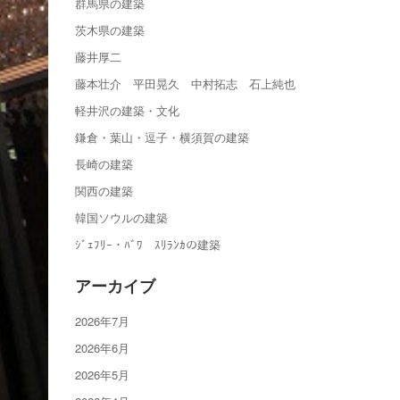
群馬県の建築
茨木県の建築
藤井厚二
藤本壮介 平田晃久 中村拓志 石上純也
軽井沢の建築・文化
鎌倉・葉山・逗子・横須賀の建築
長崎の建築
関西の建築
韓国ソウルの建築
ｼﾞｪﾌﾘｰ・ﾊﾞﾜ ｽﾘﾗﾝｶの建築
アーカイブ
2026年7月
2026年6月
2026年5月