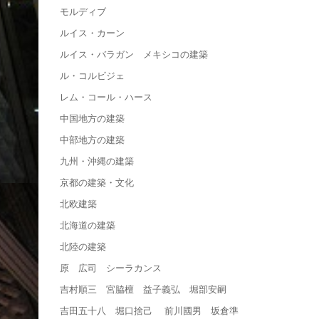
モルディブ
ルイス・カーン
ルイス・バラガン メキシコの建築
ル・コルビジェ
レム・コール・ハース
中国地方の建築
中部地方の建築
九州・沖縄の建築
京都の建築・文化
北欧建築
北海道の建築
北陸の建築
原 広司 シーラカンス
吉村順三 宮脇檀 益子義弘 堀部安嗣
吉田五十八 堀口捨己 前川國男 坂倉準