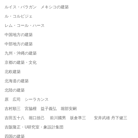
ルイス・バラガン メキシコの建築
ル・コルビジェ
レム・コール・ハース
中国地方の建築
中部地方の建築
九州・沖縄の建築
京都の建築・文化
北欧建築
北海道の建築
北陸の建築
原 広司 シーラカンス
吉村順三 宮脇檀 益子義弘 堀部安嗣
吉田五十八 堀口捨己 前川國男 坂倉準三 安井武雄 丹下健三
吉阪隆正・U研究室・象設計集団
四国の建築