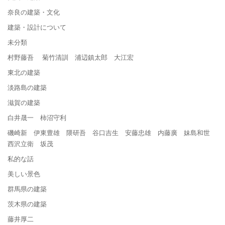
奈良の建築・文化
建築・設計について
未分類
村野藤吾 菊竹清訓 浦辺鎮太郎 大江宏
東北の建築
淡路島の建築
滋賀の建築
白井晟一 柿沼守利
磯崎新 伊東豊雄 隈研吾 谷口吉生 安藤忠雄 内藤廣 妹島和世
西沢立衛 坂茂
私的な話
美しい景色
群馬県の建築
茨木県の建築
藤井厚二