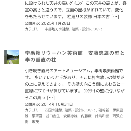
に設けられた天井の高いﾀﾞｲﾆﾝｸﾞ この天井の高さが、客
室の高さと違うので、立面の屋根がずれていて、変化
をもたらせています。 柱廻りの装飾 日本の古 […]
公開済み: 2025年1月28日
カテゴリー:
中部地方の建築
,
建築・設計について
李禹煥リウーハン美術館 安藤忠雄の壁と
李の垂直の柱
引き続き直島のアートミュージアム。李禹煥美術館で
す。 歩いていくと丘があり、そこに打ち放しの壁が芝
の上に見えてきます。 その壁の向こう側にまわると一
直線にｱﾌﾟﾛｰﾁが伸びています。 ｺﾝｸﾘｰﾄの壁に沿いなが
らこの真っ […]
公開済み: 2014年10月31日
カテゴリー:
四国の建築
,
建築・設計について
,
磯崎新 伊東豊
雄 隈研吾 谷口吉生 安藤忠雄 内藤廣 妹島和世 西沢立
衛 坂茂