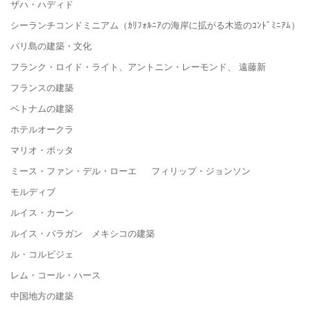
ザハ・ハディド
シーランチコンドミニアム（ｶﾘﾌｫﾙﾆｱの海岸に拡がる木造のｺﾝﾄﾞﾐﾆｱﾑ）
バリ島の建築・文化
フランク・ロイド・ライト、アントニン・レーモンド、 遠藤新
フランスの建築
ベトナムの建築
ホテルオークラ
マリオ・ボッタ
ミース・ファン・デル・ローエ フィリップ・ジョンソン
モルディブ
ルイス・カーン
ルイス・バラガン メキシコの建築
ル・コルビジェ
レム・コール・ハース
中国地方の建築