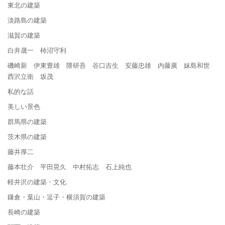
東北の建築
淡路島の建築
滋賀の建築
白井晟一 柿沼守利
磯崎新 伊東豊雄 隈研吾 谷口吉生 安藤忠雄 内藤廣 妹島和世
西沢立衛 坂茂
私的な話
美しい景色
群馬県の建築
茨木県の建築
藤井厚二
藤本壮介 平田晃久 中村拓志 石上純也
軽井沢の建築・文化
鎌倉・葉山・逗子・横須賀の建築
長崎の建築