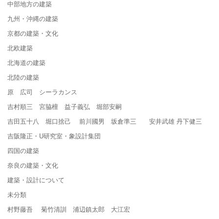
中部地方の建築
九州・沖縄の建築
京都の建築・文化
北欧建築
北海道の建築
北陸の建築
原 広司 シーラカンス
吉村順三 宮脇檀 益子義弘 堀部安嗣
吉田五十八 堀口捨己 前川國男 坂倉準三 安井武雄 丹下健三
吉阪隆正・U研究室・象設計集団
四国の建築
奈良の建築・文化
建築・設計について
未分類
村野藤吾 菊竹清訓 浦辺鎮太郎 大江宏