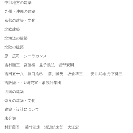
中部地方の建築
九州・沖縄の建築
京都の建築・文化
北欧建築
北海道の建築
北陸の建築
原 広司 シーラカンス
吉村順三 宮脇檀 益子義弘 堀部安嗣
吉田五十八 堀口捨己 前川國男 坂倉準三 安井武雄 丹下健三
吉阪隆正・U研究室・象設計集団
四国の建築
奈良の建築・文化
建築・設計について
未分類
村野藤吾 菊竹清訓 浦辺鎮太郎 大江宏