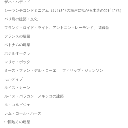
ザハ・ハディド
シーランチコンドミニアム（ｶﾘﾌｫﾙﾆｱの海岸に拡がる木造のｺﾝﾄﾞﾐﾆｱﾑ）
バリ島の建築・文化
フランク・ロイド・ライト、アントニン・レーモンド、 遠藤新
フランスの建築
ベトナムの建築
ホテルオークラ
マリオ・ボッタ
ミース・ファン・デル・ローエ フィリップ・ジョンソン
モルディブ
ルイス・カーン
ルイス・バラガン メキシコの建築
ル・コルビジェ
レム・コール・ハース
中国地方の建築