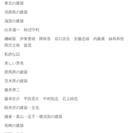
東北の建築
淡路島の建築
滋賀の建築
白井晟一 柿沼守利
磯崎新 伊東豊雄 隈研吾 谷口吉生 安藤忠雄 内藤廣 妹島和世
西沢立衛 坂茂
私的な話
美しい景色
群馬県の建築
茨木県の建築
藤井厚二
藤本壮介 平田晃久 中村拓志 石上純也
軽井沢の建築・文化
鎌倉・葉山・逗子・横須賀の建築
長崎の建築