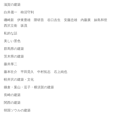
滋賀の建築
白井晟一 柿沼守利
磯崎新 伊東豊雄 隈研吾 谷口吉生 安藤忠雄 内藤廣 妹島和世
西沢立衛 坂茂
私的な話
美しい景色
群馬県の建築
茨木県の建築
藤井厚二
藤本壮介 平田晃久 中村拓志 石上純也
軽井沢の建築・文化
鎌倉・葉山・逗子・横須賀の建築
長崎の建築
関西の建築
韓国ソウルの建築