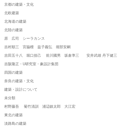
京都の建築・文化
北欧建築
北海道の建築
北陸の建築
原 広司 シーラカンス
吉村順三 宮脇檀 益子義弘 堀部安嗣
吉田五十八 堀口捨己 前川國男 坂倉準三 安井武雄 丹下健三
吉阪隆正・U研究室・象設計集団
四国の建築
奈良の建築・文化
建築・設計について
未分類
村野藤吾 菊竹清訓 浦辺鎮太郎 大江宏
東北の建築
淡路島の建築