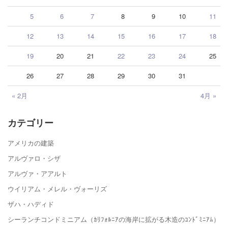
5
6
7
8
9
10
11
12
13
14
15
16
17
18
19
20
21
22
23
24
25
26
27
28
29
30
31
« 2月
4月 »
カテゴリー
アメリカの建築
アルヴァロ・シザ
アルヴァ・アアルト
ウイリアム・メレル・ヴォーリズ
ザハ・ハディド
シーランチコンドミニアム（ｶﾘﾌｫﾙﾆｱの海岸に拡がる木造のｺﾝﾄﾞﾐﾆｱﾑ）