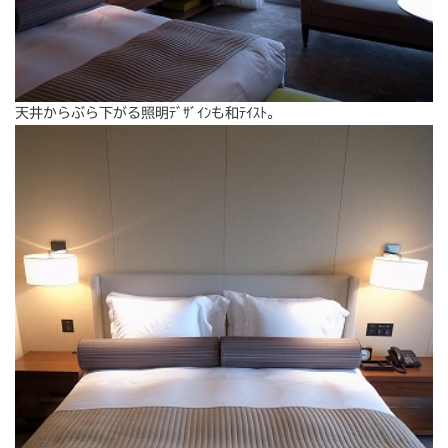
天井からぶら下がる照明ﾃﾞｻﾞｲﾝも和ﾃｲｽﾄ。