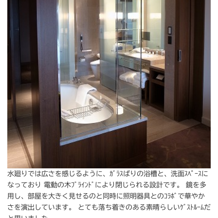
水廻りでは広さを感じるように、ｶﾞﾗｽばりの浴槽と、洗面ｽﾍﾟｰｽに
なっており 電動の木ﾌﾞﾗｲﾝﾄﾞにより閉じられる設計です。 鏡を多
用し、部屋を大きく見せるのと同時に照明器具とのｺﾗﾎﾞで華やか
さを演出しています。 とても落ち着きのある素晴らしいｹﾞｽﾄﾙｰﾑだ