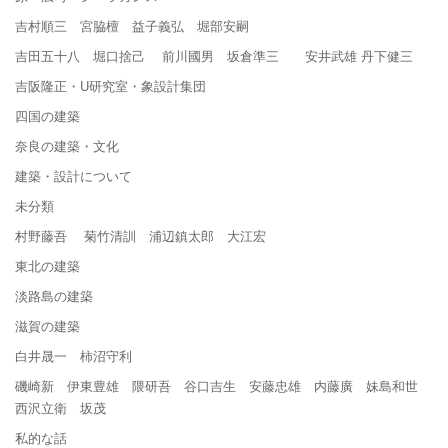
吉村順三 宮脇檀 益子義弘 堀部安嗣
吉田五十八 堀口捨己 前川國男 坂倉準三 安井武雄 丹下健三
吉阪隆正・U研究室・象設計集団
四国の建築
奈良の建築・文化
建築・設計について
未分類
村野藤吾 菊竹清訓 浦辺鎮太郎 大江宏
東北の建築
淡路島の建築
滋賀の建築
白井晟一 柿沼守利
磯崎新 伊東豊雄 隈研吾 谷口吉生 安藤忠雄 内藤廣 妹島和世
西沢立衛 坂茂
私的な話