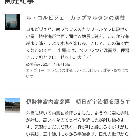
関連記事
ル・コルビジェ カップマルタンの別荘
コルビジェが、南フランスのカップマルタンに設けた
小屋。地中海が全面に開ける絶景に建ち、ここから海
岸まで降りてよく水泳を楽しみ、そして、この海で亡
くなるのです。 小屋には、ベッド2つと洗面器、便器
そして机とクローゼット。大 […]
公開済み: 2011年6月6日
カテゴリー:
フランスの建築
,
ル・コルビジェ
,
建築・設計につ
いて
伊勢神宮内宮参拝 朝日が宇治橋を照らす
外宮に続いて内宮を参拝しました。ようやく空に赤味
が射し、高い木々のてっぺん附近に光が射し始めま
す。気温はまだまだ低く、身が引き締まるすがすがし
い感じ。五十鈴川にかかる宇治橋は、日常の世界から