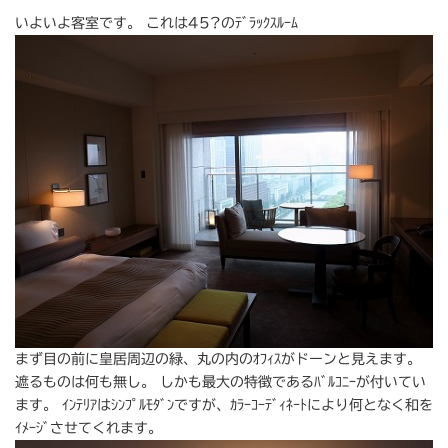
いよいよ客室です。 これは45?のﾃﾞﾗｯｸｽﾙｰﾑ
まず目の前に皇居周辺の緑、丸の内のｵﾌｨｽがドーンと見えます。
遮るものは何も無し。 しかも最大の特徴であるﾊﾞﾙｺﾆｰが付いてい
ます。 ｲﾝﾃﾘｱはｼﾝﾌﾟﾙﾓﾀﾞﾝですが、ｶﾗｰｺｰﾃﾞｨﾈｰﾄにより何となく和を
ｲﾒｰｼﾞさせてくれます。