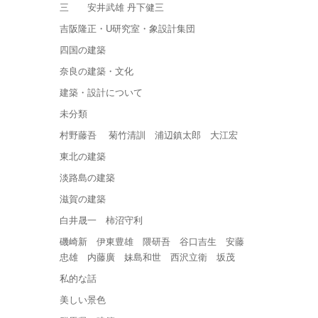
三 安井武雄 丹下健三
吉阪隆正・U研究室・象設計集団
四国の建築
奈良の建築・文化
建築・設計について
未分類
村野藤吾 菊竹清訓 浦辺鎮太郎 大江宏
東北の建築
淡路島の建築
滋賀の建築
白井晟一 柿沼守利
磯崎新 伊東豊雄 隈研吾 谷口吉生 安藤
忠雄 内藤廣 妹島和世 西沢立衛 坂茂
私的な話
美しい景色