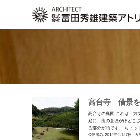
高台寺 借景
高台寺の庭園 これは、方
庭に、龍の意匠がほどこさ
る部分が頭です。 ちょっ [
公開済み: 2012年6月27日
カ