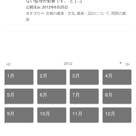
ない監理が必要です。 ど […]
公開済み: 2012年6月25日
カテゴリー:
京都の建築・文化
,
建築・設計について
,
関西の建
築
≪
≫
2012
▼
1月
2月
3月
4月
5月
6月
7月
8月
9月
10月
11月
12月