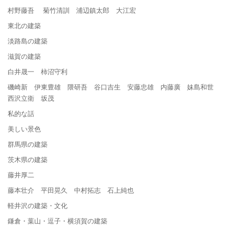
村野藤吾 菊竹清訓 浦辺鎮太郎 大江宏
東北の建築
淡路島の建築
滋賀の建築
白井晟一 柿沼守利
磯崎新 伊東豊雄 隈研吾 谷口吉生 安藤忠雄 内藤廣 妹島和世
西沢立衛 坂茂
私的な話
美しい景色
群馬県の建築
茨木県の建築
藤井厚二
藤本壮介 平田晃久 中村拓志 石上純也
軽井沢の建築・文化
鎌倉・葉山・逗子・横須賀の建築