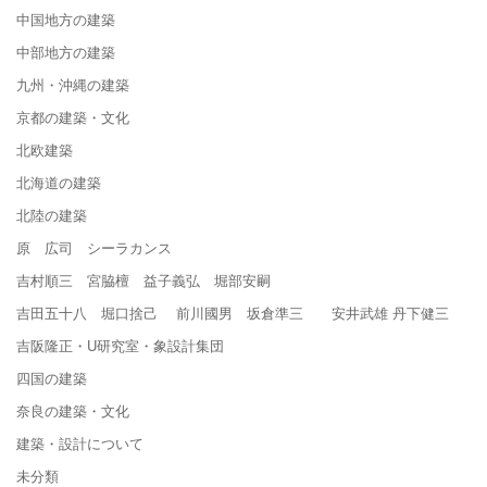
中国地方の建築
中部地方の建築
九州・沖縄の建築
京都の建築・文化
北欧建築
北海道の建築
北陸の建築
原 広司 シーラカンス
吉村順三 宮脇檀 益子義弘 堀部安嗣
吉田五十八 堀口捨己 前川國男 坂倉準三 安井武雄 丹下健三
吉阪隆正・U研究室・象設計集団
四国の建築
奈良の建築・文化
建築・設計について
未分類