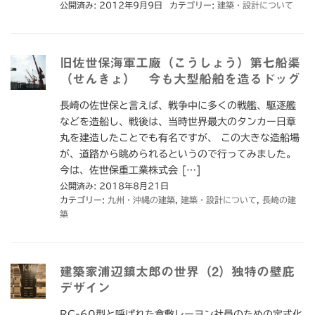
公開済み: 2012年9月9日
カテゴリー:
建築・設計について
旧佐世保海軍工廠（こうしょう）第七船渠
（せんきょ） 今も大型船舶を造るドッグ
長崎の佐世保と言えば、戦争中に多くの戦艦、駆逐艦
などを造船し、戦後は、当時世界最大のタンカー日章
丸を建造したことでも有名ですが、 この大きな造船場
が、道路から眺められるというので行ってみました。
今は、佐世保重工業株式会 […]
公開済み: 2018年8月21日
カテゴリー:
九州・沖縄の建築
,
建築・設計について
,
長崎の建
築
建築家浦辺鎮太郎の世界（2）独特の壁庇
デザイン
RC-60型と呼ばれた倉敷レーヨン社員のための定式化