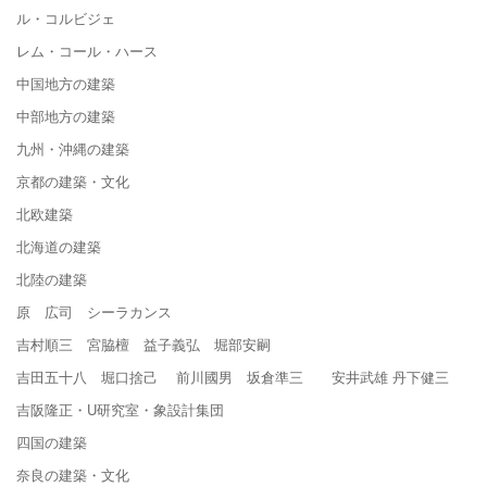
ル・コルビジェ
レム・コール・ハース
中国地方の建築
中部地方の建築
九州・沖縄の建築
京都の建築・文化
北欧建築
北海道の建築
北陸の建築
原 広司 シーラカンス
吉村順三 宮脇檀 益子義弘 堀部安嗣
吉田五十八 堀口捨己 前川國男 坂倉準三 安井武雄 丹下健三
吉阪隆正・U研究室・象設計集団
四国の建築
奈良の建築・文化