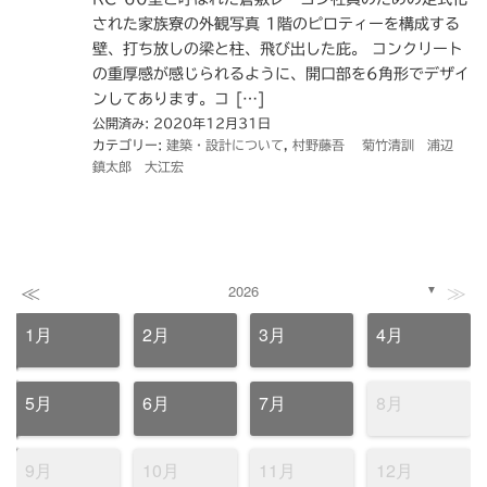
された家族寮の外観写真 1階のピロティーを構成する
壁、打ち放しの梁と柱、飛び出した庇。 コンクリート
の重厚感が感じられるように、開口部を6角形でデザイ
ンしてあります。コ […]
公開済み: 2020年12月31日
カテゴリー:
建築・設計について
,
村野藤吾 菊竹清訓 浦辺
鎮太郎 大江宏
≪
≫
2026
▼
1月
2月
3月
4月
5月
6月
7月
8月
9月
10月
11月
12月