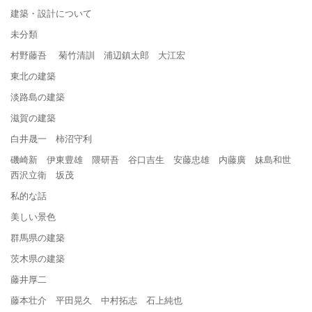
建築・設計について
未分類
村野藤吾 菊竹清訓 浦辺鎮太郎 大江宏
東北の建築
淡路島の建築
滋賀の建築
白井晟一 柿沼守利
磯崎新 伊東豊雄 隈研吾 谷口吉生 安藤忠雄 内藤廣 妹島和世
西沢立衛 坂茂
私的な話
美しい景色
群馬県の建築
茨木県の建築
藤井厚二
藤本壮介 平田晃久 中村拓志 石上純也