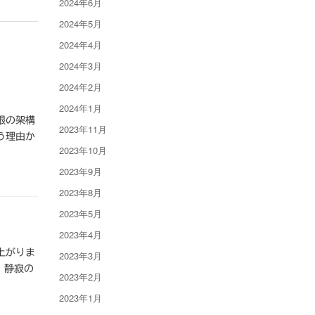
2024年6月
2024年5月
2024年4月
2024年3月
2024年2月
2024年1月
根の架構
2023年11月
う理由か
2023年10月
2023年9月
2023年8月
2023年5月
2023年4月
上がりま
2023年3月
 静寂の
2023年2月
2023年1月