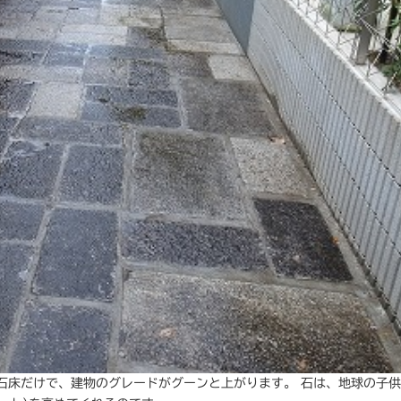
ﾁの石床だけで、建物のグレードがグーンと上がります。 石は、地球の子