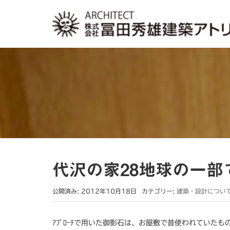
代沢の家28地球の一部
公開済み: 2012年10月18日
カテゴリー:
建築・設計につい
ｱﾌﾟﾛｰﾁで用いた御影石は、お屋敷で昔使われてい