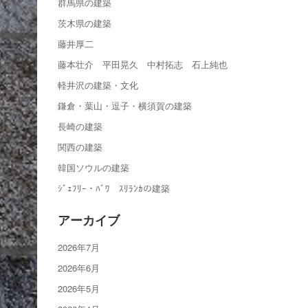
群馬県の建築
茨木県の建築
藤井厚二
藤本壮介 平田晃久 中村拓志 石上純也
軽井沢の建築・文化
鎌倉・葉山・逗子・横須賀の建築
長崎の建築
関西の建築
韓国ソウルの建築
ｼﾞｪﾌﾘｰ・ﾊﾞﾜ ｽﾘﾗﾝｶの建築
アーカイブ
2026年7月
2026年6月
2026年5月