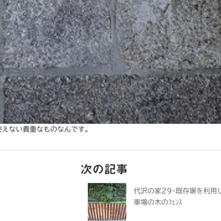
使えない貴重なものなんです。
次の記事
代沢の家29-既存塀を利用
車場の木のﾌｪﾝｽ