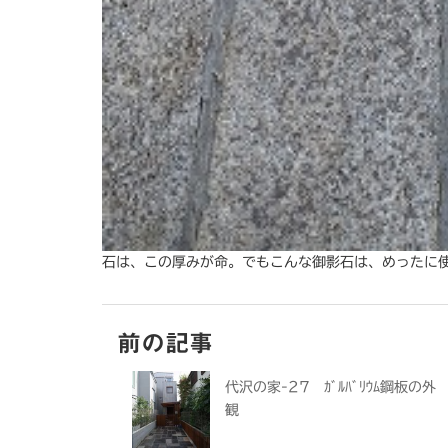
石は、この厚みが命。でもこんな御影石は、めったに
前の記事
代沢の家-27 ｶﾞﾙﾊﾞﾘｳﾑ鋼板の外
観