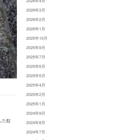
2026年4月
2026年3月
2026年2月
2026年1月
2025年10月
2025年9月
2025年7月
2025年6月
2025年5月
2025年4月
2025年2月
2025年1月
2024年9月
した駐
2024年8月
2024年7月