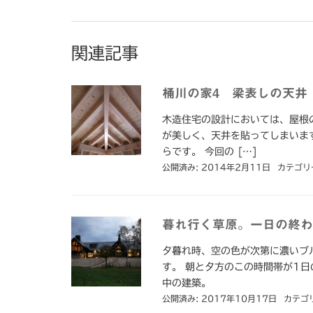
関連記事
桶川の家4 梁表しの天井
木造住宅の設計においては、屋根
が美しく、天井を貼ってしまいま
らです。 今回の […]
公開済み: 2014年2月11日
カテゴリ
暮れ行く草原。一日の終わ
夕暮れ時、空の色が次第に濃いブ
す。 朝と夕方のこの時間帯が1日
中の建築。
公開済み: 2017年10月17日
カテゴ