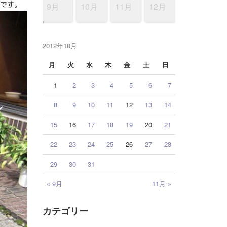
12月
12月
12月
12月
12月
12月
12月
12月
12月
12月
12月
12月
12月
12月
12月
12月
12月
9月
10月
11月
12月
いです。
2012年10月
月
火
水
木
金
土
日
1
2
3
4
5
6
7
8
9
10
11
12
13
14
15
16
17
18
19
20
21
22
23
24
25
26
27
28
29
30
31
« 9月
11月 »
カテゴリー