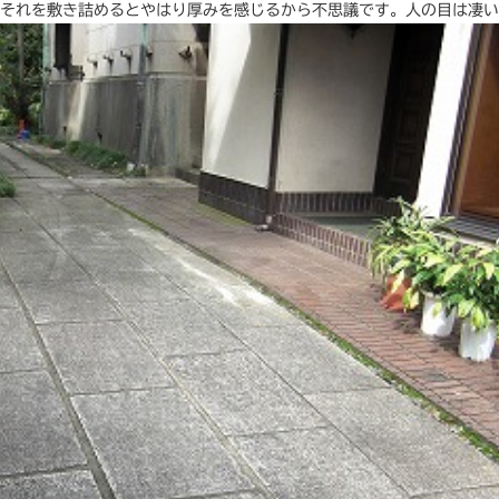
9月
9月
9月
9月
9月
9月
9月
9月
9月
9月
9月
9月
9月
9月
9月
9月
9月
10月
10月
10月
10月
10月
10月
10月
10月
10月
10月
10月
10月
10月
10月
10月
10月
10月
11月
11月
11月
11月
11月
11月
11月
11月
11月
11月
11月
11月
11月
11月
11月
11月
11月
、それを敷き詰めるとやはり厚みを感じるから不思議です。人の目は凄