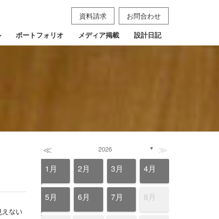
資料請求
お問合わせ
ル
ポートフォリオ
メディア掲載
設計日記
≪
≫
2026
▼
4月
4月
4月
4月
4月
4月
4月
4月
4月
4月
4月
4月
4月
4月
4月
4月
4月
1月
2月
3月
4月
8月
8月
8月
8月
8月
8月
8月
8月
8月
8月
8月
8月
8月
8月
8月
8月
8月
5月
6月
7月
8月
見えない