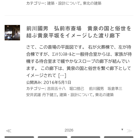
カテゴリー:
建築・設計について
,
東北の建築
前川國男 弘前市斎場 黄泉の国と俗世を
結ぶ黄泉平坂をイメージした渡り廊下
さて、この斎場の平面図です。 右が火葬棟で、左が待
合棟ですが、ｴﾝﾄﾗﾝｽﾎｰﾙと一般待合室からは、家族が待
機する待合室まで緩やかなスロープの廊下が結んでい
ます。 この廊下は、黄泉の国と俗世を繋ぐ廊下として
イメージされて […]
公開済み: 2016年5月1日
カテゴリー:
吉田五十八 堀口捨己 前川國男 坂倉準三
安井武雄 丹下健三
,
建築・設計について
,
東北の建築
≪
≫
2026
▼