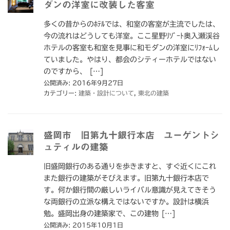
ダンの洋室に改装した客室
多くの昔からのﾎﾃﾙでは、和室の客室が主流でしたは、
今の流れはどうしても洋室。ここ星野ﾘｿﾞｰﾄ奥入瀬渓谷
ホテルの客室も和室を見事に和モダンの洋室にﾘﾌｫｰﾑし
ていました。やはり、都会のシティーホテルではない
のですから、 […]
公開済み: 2016年9月27日
カテゴリー:
建築・設計について
,
東北の建築
盛岡市 旧第九十銀行本店 ユーゲントシ
ュティルの建築
旧盛岡銀行のある通りを歩きますと、すぐ近くにこれ
また銀行の建築がそびえます。旧第九十銀行本店で
す。何か銀行間の厳しいライバル意識が見えてきそう
な両銀行の立派な構えではないですか。設計は横浜
勉。盛岡出身の建築家で、この建物 […]
公開済み: 2015年10月1日