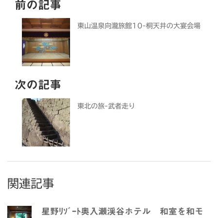
前の記事
東山温泉向瀧旅館10-桐天井の大宴会場
次の記事
東北の旅-武者走り
関連記事
星野ﾘｿﾞｰﾄ奥入瀬渓谷ホテル 和室を和モ