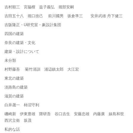
吉村順三 宮脇檀 益子義弘 堀部安嗣
吉田五十八 堀口捨己 前川國男 坂倉準三 安井武雄 丹下健三
吉阪隆正・U研究室・象設計集団
四国の建築
奈良の建築・文化
建築・設計について
未分類
村野藤吾 菊竹清訓 浦辺鎮太郎 大江宏
東北の建築
淡路島の建築
滋賀の建築
白井晟一 柿沼守利
磯崎新 伊東豊雄 隈研吾 谷口吉生 安藤忠雄 内藤廣 妹島和世
西沢立衛 坂茂
私的な話