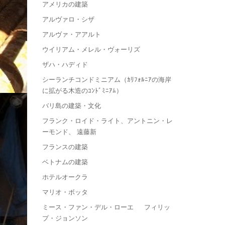
アメリカの建築
アルヴァロ・シザ
アルヴァ・アアルト
ウイリアム・メレル・ヴォーリズ
ザハ・ハディド
シーランチコンドミニアム（ｶﾘﾌｫﾙﾆｱの海岸
に拡がる木造のｺﾝﾄﾞﾐﾆｱﾑ）
バリ島の建築・文化
フランク・ロイド・ライト、アントニン・レ
ーモンド、 遠藤新
フランスの建築
ベトナムの建築
ホテルオークラ
マリオ・ボッタ
ミース・ファン・デル・ローエ フィリッ
プ・ジョンソン