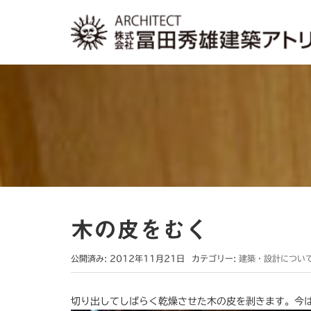
木の皮をむく
公開済み: 2012年11月21日
カテゴリー:
建築・設計につい
切り出してしばらく乾燥させた木の皮を剥きます。今