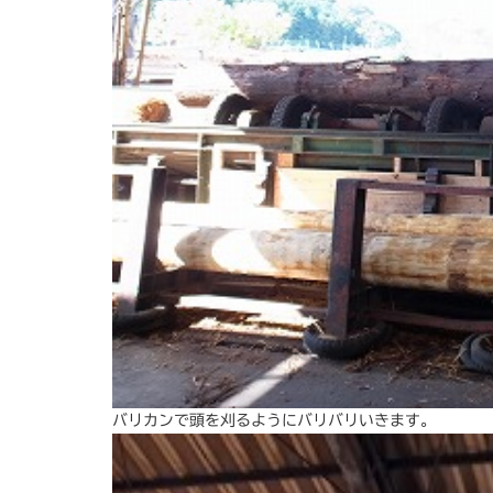
バリカンで頭を刈るようにバリバリいきます。