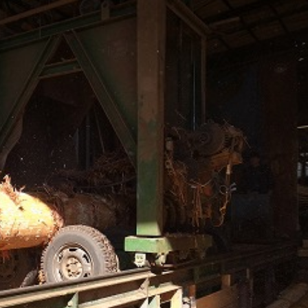
9月
9月
9月
9月
9月
9月
9月
9月
9月
9月
9月
9月
9月
9月
9月
9月
9月
10月
10月
10月
10月
10月
10月
10月
10月
10月
10月
10月
10月
10月
10月
10月
10月
10月
11月
11月
11月
11月
11月
11月
11月
11月
11月
11月
11月
11月
11月
11月
11月
11月
11月