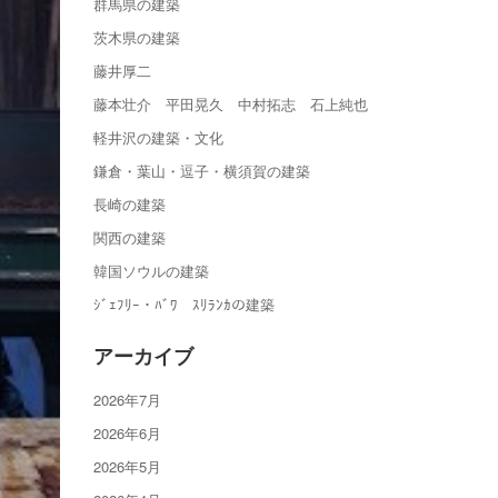
群馬県の建築
茨木県の建築
藤井厚二
藤本壮介 平田晃久 中村拓志 石上純也
軽井沢の建築・文化
鎌倉・葉山・逗子・横須賀の建築
長崎の建築
関西の建築
韓国ソウルの建築
ｼﾞｪﾌﾘｰ・ﾊﾞﾜ ｽﾘﾗﾝｶの建築
アーカイブ
2026年7月
2026年6月
2026年5月