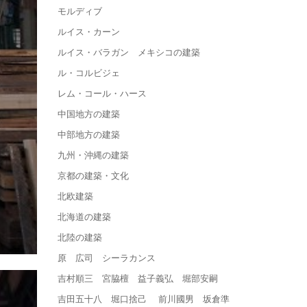
モルディブ
ルイス・カーン
ルイス・バラガン メキシコの建築
ル・コルビジェ
レム・コール・ハース
中国地方の建築
中部地方の建築
九州・沖縄の建築
京都の建築・文化
北欧建築
北海道の建築
北陸の建築
原 広司 シーラカンス
吉村順三 宮脇檀 益子義弘 堀部安嗣
吉田五十八 堀口捨己 前川國男 坂倉準