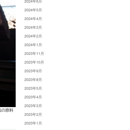
2024年6月
2024年5月
2024年4月
2024年3月
2024年2月
2024年1月
2023年11月
2023年10月
2023年9月
2023年8月
2023年5月
2023年4月
2023年3月
紙の原料
2023年2月
2023年1月