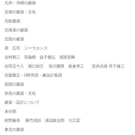
九州・沖縄の建築
京都の建築・文化
北欧建築
北海道の建築
北陸の建築
原 広司 シーラカンス
吉村順三 宮脇檀 益子義弘 堀部安嗣
吉田五十八 堀口捨己 前川國男 坂倉準三 安井武雄 丹下健三
吉阪隆正・U研究室・象設計集団
四国の建築
奈良の建築・文化
建築・設計について
未分類
村野藤吾 菊竹清訓 浦辺鎮太郎 大江宏
東北の建築