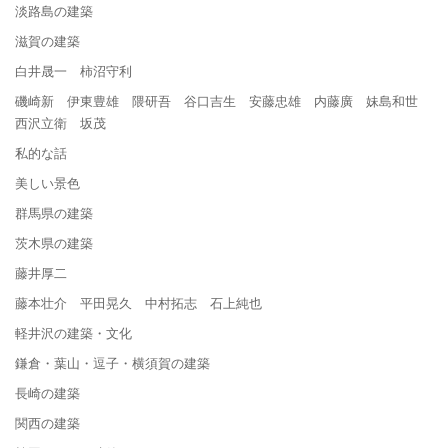
淡路島の建築
滋賀の建築
白井晟一 柿沼守利
磯崎新 伊東豊雄 隈研吾 谷口吉生 安藤忠雄 内藤廣 妹島和世
西沢立衛 坂茂
私的な話
美しい景色
群馬県の建築
茨木県の建築
藤井厚二
藤本壮介 平田晃久 中村拓志 石上純也
軽井沢の建築・文化
鎌倉・葉山・逗子・横須賀の建築
長崎の建築
関西の建築