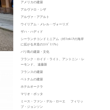
アメリカの建築
アルヴァロ・シザ
アルヴァ・アアルト
ウイリアム・メレル・ヴォーリズ
ザハ・ハディド
シーランチコンドミニアム（ｶﾘﾌｫﾙﾆｱの海岸
に拡がる木造のｺﾝﾄﾞﾐﾆｱﾑ）
バリ島の建築・文化
フランク・ロイド・ライト、アントニン・レ
ーモンド、 遠藤新
フランスの建築
ベトナムの建築
ホテルオークラ
マリオ・ボッタ
ミース・ファン・デル・ローエ フィリッ
プ・ジョンソン