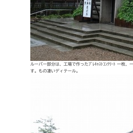
ルーバー部分は、工場で作ったﾌﾟﾚｷｬｽﾄｺﾝｸﾘｰﾄ 
す。もの凄いディテール。