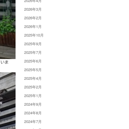
2026年4月
2026年3月
2026年2月
2026年1月
2025年10月
2025年9月
2025年7月
2025年6月
ていま
2025年5月
2025年4月
2025年2月
2025年1月
2024年9月
2024年8月
2024年7月