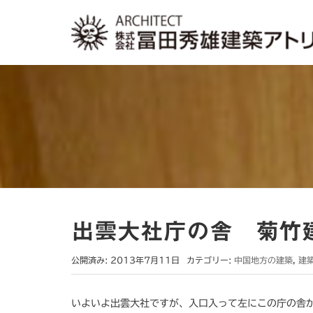
出雲大社庁の舎 菊竹
公開済み: 2013年7月11日
カテゴリー:
中国地方の建築
,
建
いよいよ出雲大社ですが、入口入って左にこの庁の舎があ