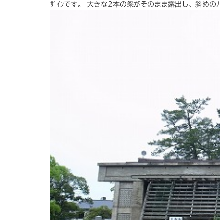
ｻﾞｲﾝです。 大きな2本の梁がそのまま露出し、斜め